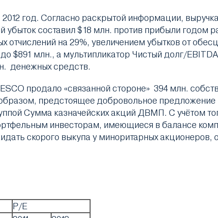
2012 год. Согласно раскрытой информации, выручка 
стый убыток составил $18 млн. против прибыли годом
х отчислений на 29%, увеличением убытков от обесц
 до $891 млн., а мультипликатор Чистый долг/EBITDA
н. денежных средств.
FESCO продало «связанной стороне» 394 млн. собстве
Таким образом, предстоящее добровольное предложе
уппой Сумма казначейских акций ДВМП. С учётом тог
ортфельным инвесторам, имеющиеся в балансе комп
жидать скорого выкупа у миноритарных акционеров,
P/E