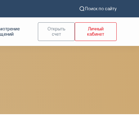
Поиск по сайту
мотрение
Открыть
Личный
ащений
счет
кабинет