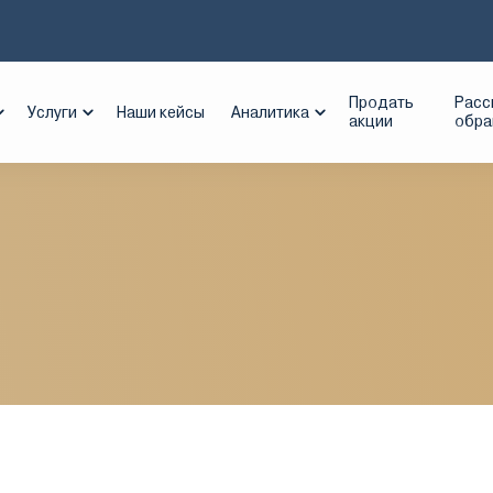
SCO
Продать
Расс
Услуги
Наши кейсы
Аналитика
акции
обр