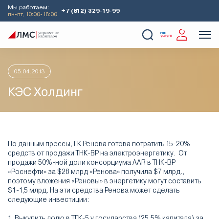
Мы работаем:
+7 (812) 329-19-99
пн-пт, 10:00-18:00
Главная
Аналитика
Идеи дня
КЭС Холдинг
О Компании
Услуги
Наши кейсы
Аналитика
05.04.2013
КЭС Холдинг
По данным прессы, ГК Ренова готова потратить 15-20%
средств от продажи ТНК-ВР на электроэнергетику. От
продажи 50%-ной доли консорциума AAR в ТНК-BP
«Роснефти» за $28 млрд «Ренова» получила $7 млрд.,
поэтому вложения «Реновы» в энергетику могут составить
$1-1,5 млрд. На эти средства Ренова может сделать
следующие инвестиции:
1. Выкупить долю в ТГК-5 у государства (25,5% капитала) за