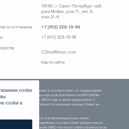
191181, г. Санкт-Петербург, наб.
реки Мойки, дом 11, лит. А,
пом.21-Н
благосостоянием
+7 (812) 329-19-99
+7 (812) 329-19-98
ии
ледству
lms@lmsic.com
Карта сайта
ованием сookie
сть на рынке ценных бумаг в соответствии со следующими
 сентября 2003 года, брокерской деятельности 078-06294-
 вы
-000100 от 16 сентября 2003 года; а также уведомляет о
е сookie в
рофессиональной деятельности на рынке ценных бумаг на
ставляются исключительно в информационных целях.
иционному профилю. Определение соответствия финансового
 «Инвестиционная компания ЛМС» не несёт ответственности за