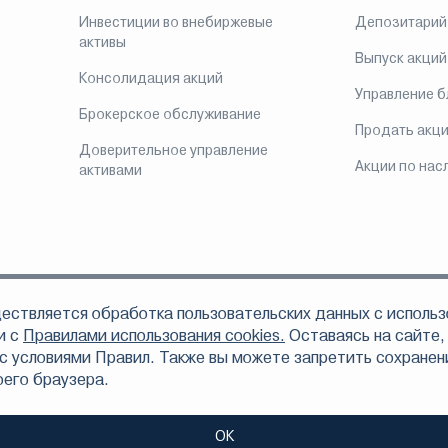
Инвестиции во внебиржевые
Депозитарий
активы
Выпуск акций
Консолидация акций
Управление 
Брокерское обслуживание
Продать акц
Доверительное управление
Акции по нас
активами
ествляется обработка пользовательских данных с использ
ом, что АО «Инвестиционная компания ЛМС» осуществляет свою деятельно
 по доверительному управлению ценными бумагами 078-06324-001000 от 16
и с
Правилами использования cookies.
Оставаясь на сайте,
6312-010000 от 16 сентября 2003 года, депозитарной деятельности 078-06328
с условиями Правил. Также вы можете запретить сохранени
том числе вследствие осуществления АО «Инвестиционная компания ЛМС» п
оего браузера.
тельности.
, не являются индивидуальными инвестиционными рекомендациями и предо
е и в публикуемых материалах, могут не соответствовать вашему инвест
ОК
нному горизонту и толерантности к риску является задачей инвестора. АО