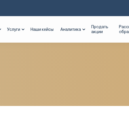
ел-Майнинг
Продать
Расс
Услуги
Наши кейсы
Аналитика
акции
обр