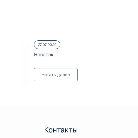
27.07.2026
23.
Новатэк
ММ
Читать далее
Контакты