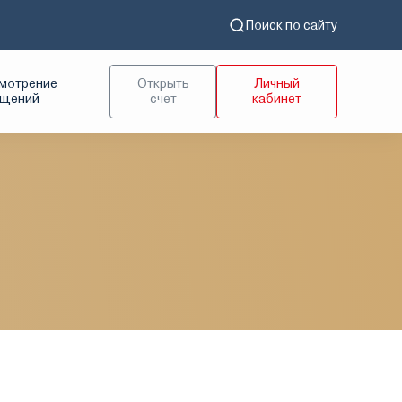
Поиск по сайту
мотрение
Открыть
Личный
ащений
счет
кабинет