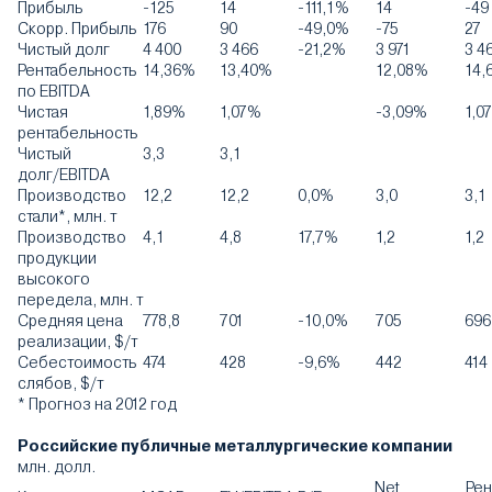
Прибыль
-125
14
-111,1%
14
-49
Скорр. Прибыль
176
90
-49,0%
-75
27
Чистый долг
4 400
3 466
-21,2%
3 971
3 4
Рентабельность
14,36%
13,40%
12,08%
14,
по EBITDA
Чистая
1,89%
1,07%
-3,09%
1,0
рентабельность
Чистый
3,3
3,1
долг/EBITDA
Производство
12,2
12,2
0,0%
3,0
3,1
стали*, млн. т
Производство
4,1
4,8
17,7%
1,2
1,2
продукции
высокого
передела, млн. т
Средняя цена
778,8
701
-10,0%
705
696
реализации, $/т
Себестоимость
474
428
-9,6%
442
414
слябов, $/т
* Прогноз на 2012 год
Российские публичные металлургические компании
млн. долл.
Net
Рен