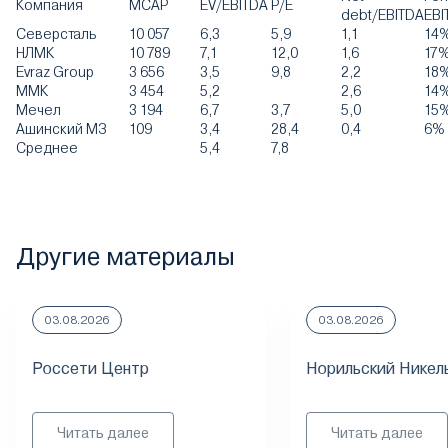
Компания
MCAP
EV/EBITDA
P/E
debt/EBITDA
EBI
Северсталь
10 057
6,3
5,9
1,1
14
НЛМК
10 789
7,1
12,0
1,6
17
Evraz Group
3 656
3,5
9,8
2,2
18
ММК
3 454
5,2
2,6
14
Мечел
3 194
6,7
3,7
5,0
15
Ашинский МЗ
109
3,4
28,4
0,4
6%
Среднее
5,4
7,8
Другие материалы
03.08.2026
03.08.2026
Россети Центр
Норильский Никел
Читать далее
Читать далее