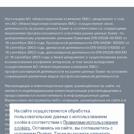
Настоящим АО «Инвестиционная компания ЛМС» уведомляет о том,
что АО «Инвестиционная компания ЛМС» осуществляет свою
деятельность на рынке ценных бумаг в соответствии со следующими
лицензиями профессионального участника рынка ценных бумаг: по
доверительному управлению ценными бумагами 078-06324-001000 от
16 сентября 2003 года, брокерской деятельности 078-06294-100000 от
16 сентября 2003 года, дилерской деятельности 078-06312-010000 от
16 сентября 2003 года, депозитарной деятельности 078-06328-000100
от 16 сентября 2003 года; а также уведомляет о существовании риска
возникновения конфликта интересов, в том числе вследствие
осуществления АО «Инвестиционная компания ЛМС»
профессиональной деятельности на рынке ценных бумаг на условиях
совмещения различных видов профессиональной деятельности.
Рекомендации и инвестиционные идеи, размещённые на сайте, не
являются индивидуальными инвестиционными рекомендациями и
предоставляются исключительно в информационных целях.
Финансовые инструменты либо операции, размещённые на сайте и в
публикуемых материалах, могут не соответствовать вашему
инвестиционному профилю. Определение соответствия
На сайте осуществляется обработка
финансового инструмента либо операции инвестиционным целям,
пользовательских данных с использованием
инвестиционному горизонту и толерантности к риску является
сookie в соответствии с
Правилами использования
задачей инвестора. АО «Инвестиционная компания ЛМС» не несёт
cookies.
Оставаясь на сайте, вы соглашаетесь с
ответственности за возможные убытки инвестора в случае
условиями Правил. Также вы можете запретить
совершения операций, либо инвестирования в финансовые