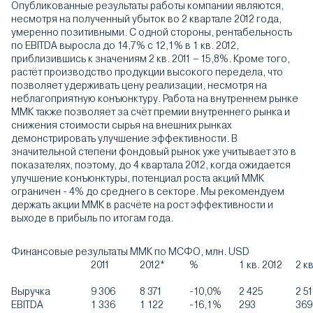
Опубликованные результаты работы компании являются,
несмотря на полученный убыток во 2 квартале 2012 года,
умеренно позитивными. С одной стороны, рентабельность
по EBITDA выросла до 14,7% с 12,1% в 1 кв. 2012,
приблизившись к значениям 2 кв. 2011 – 15,8%. Кроме того,
растёт производство продукции высокого передела, что
позволяет удерживать цену реализации, несмотря на
неблагоприятную конъюнктуру. Работа на внутреннем рынке
ММК также позволяет за счёт премии внутреннего рынка и
снижения стоимости сырья на внешних рынках
демонстрировать улучшение эффективности. В
значительной степени фондовый рынок уже учитывает это в
показателях, поэтому, до 4 квартала 2012, когда ожидается
улучшение конъюнктуры, потенциал роста акций ММК
ограничен - 4% до среднего в секторе. Мы рекомендуем
держать акции ММК в расчёте на рост эффективности и
выходе в прибыль по итогам года.
Финансовые результаты ММК по МСФО, млн. USD
2011
2012*
%
1 кв. 2012
2 кв
Выручка
9 306
8 371
-10,0%
2 425
2 5
EBITDA
1 336
1 122
-16,1%
293
369