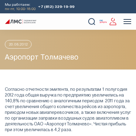
Мы работаем:
+7 (812) 329-19-99
пн-пт, 10:00-18:00
Главная
Аналитика
Идеи дня
Аэропорт Толмачево
О Компании
Услуги
Наши кейсы
Аналитика
20.08.2012
Аэропорт Толмачево
Согласно отчетности эмитента, по результатам 1 полугодия
2012 года общая выручка по предприятию увеличились на
140,8% по сравнению с аналогичным периодом 2011 года за
счет увеличения общего количества рейсов из аэропорта,
приходом новых авиаперевозчиков, а также включения услуг
по организации заправки воздушных судов авиатопливом в
деятельность ОАО «Аэропорт Толмачево». Чистая прибыль
при этом увеличилась в 4,2 раза.