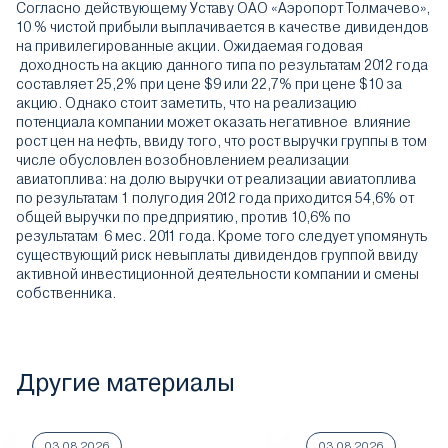
Согласно действующему Уставу ОАО «Аэропорт Толмачево»,
10 % чистой прибыли выплачивается в качестве дивидендов
на привилегированные акции. Ожидаемая годовая
доходность на акцию данного типа по результатам 2012 года
составляет 25,2% при цене $9 или 22,7% при цене $10 за
акцию. Однако стоит заметить, что на реализацию
потенциала компании может оказать негативное влияние
рост цен на нефть, ввиду того, что рост выручки группы в том
числе обусловлен возобновлением реализации
авиатоплива: на долю выручки от реализации авиатоплива
по результатам 1 полугодия 2012 года приходится 54,6% от
общей выручки по предприятию, против 10,6% по
результатам 6 мес. 2011 года. Кроме того следует упомянуть
существующий риск невыплаты дивидендов группой ввиду
активной инвестиционной деятельности компании и смены
собственника.
Другие материалы
03.08.2026
03.08.2026