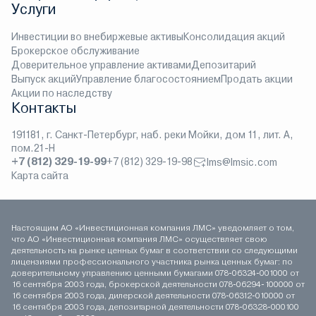
Услуги
Инвестиции во внебиржевые активы
Консолидация акций
Брокерское обслуживание
Доверительное управление активами
Депозитарий
Выпуск акций
Управление благосостоянием
Продать акции
Акции по наследству
Контакты
191181, г. Санкт-Петербург, наб. реки Мойки, дом 11, лит. А,
пом.21-Н
+7 (812) 329-19-99
+7 (812) 329-19-98
lms@lmsic.com
Карта сайта
Настоящим АО «Инвестиционная компания ЛМС» уведомляет о том,
что АО «Инвестиционная компания ЛМС» осуществляет свою
деятельность на рынке ценных бумаг в соответствии со следующими
лицензиями профессионального участника рынка ценных бумаг: по
доверительному управлению ценными бумагами 078-06324-001000 от
16 сентября 2003 года, брокерской деятельности 078-06294-100000 от
16 сентября 2003 года, дилерской деятельности 078-06312-010000 от
16 сентября 2003 года, депозитарной деятельности 078-06328-000100