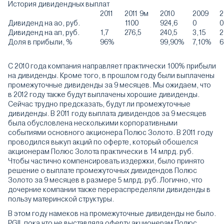
История дивидендных выплат
2011
2011 9м
2010
2009
2
Дивиденд на ао, руб.
1100
924,6
0
0
Дивиденд на ап, руб.
1,7
276,5
240,5
3,15
2
Доля в прибыли, %
96%
99,90%
7,10%
6
С 2010 года компания направляет практически 100% прибыли
на дивиденды. Кроме того, в прошлом году были выплачены
промежуточные дивиденды за 9 месяцев. Мы ожидаем, что
в 2012 году также будут выплачены хорошие дивиденды.
Сейчас трудно предсказать, будут ли промежуточные
дивиденды. В 2011 году выплата дивидендов за 9 месяцев
была обусловлена несколькими корпоративными
событиями основного акционера Полюс Золото. В 2011 году
проводился выкуп акций по оферте, который обошелся
акционерам Полюс Золота практически в 14 млрд. руб.
Чтобы частично компенсировать издержки, было принято
решение о выплате промежуточных дивидендов Полюс
Золото за 9 месяцев в размере 5 млрд. руб. Логично, что
дочерние компании также перераспределяли дивиденды в
пользу материнской структуры.
В этом году намеков на промежуточные дивиденды не было.
PGIL пока что не выставляла оферту акционерам Полюс