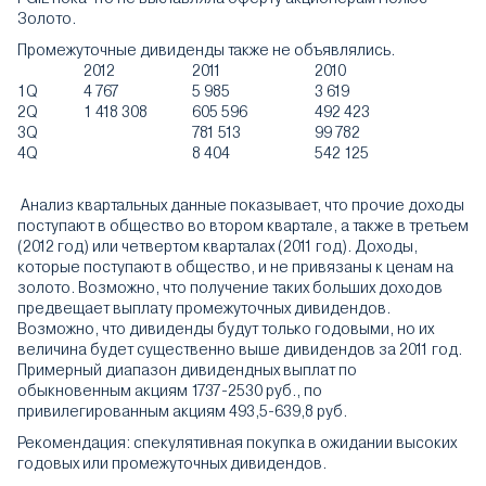
Золото.
Промежуточные дивиденды также не объявлялись.
2012
2011
2010
1Q
4 767
5 985
3 619
2Q
1 418 308
605 596
492 423
3Q
781 513
99 782
4Q
8 404
542 125
Анализ квартальных данные показывает, что прочие доходы
поступают в общество во втором квартале, а также в третьем
(2012 год) или четвертом кварталах (2011 год). Доходы,
которые поступают в общество, и не привязаны к ценам на
золото. Возможно, что получение таких больших доходов
предвещает выплату промежуточных дивидендов.
Возможно, что дивиденды будут только годовыми, но их
величина будет существенно выше дивидендов за 2011 год.
Примерный диапазон дивидендных выплат по
обыкновенным акциям 1737-2530 руб., по
привилегированным акциям 493,5-639,8 руб.
Рекомендация: спекулятивная покупка в ожидании высоких
годовых или промежуточных дивидендов.