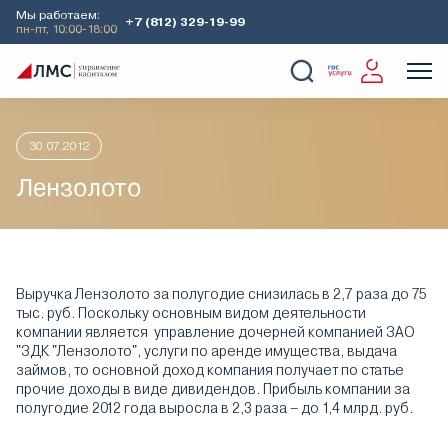
Мы работаем:
+7 (812) 329-19-99
пн-пт, 10:00-18:00
Главная
Аналитика
Идеи дня
Лензолото
О Компании
Услуги
Наши кейсы
Аналитика
30.07.2012
Лензолото
Выручка Лензолото за полугодие снизилась в 2,7 раза до 75
тыс. руб. Поскольку основным видом деятельности
компании является управление дочерней компанией ЗАО
"ЗДК "Лензолото", услуги по аренде имущества, выдача
займов, то основной доход компания получает по статье
прочие доходы в виде дивидендов. Прибыль компании за
полугодие 2012 года выросла в 2,3 раза – до 1,4 млрд. руб.