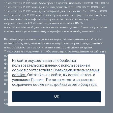
16 сентября 2003 года, брокерской деятельности 078-06294-100000 от
16 сентября 2003 года, дилерской деятельности 078-06312-010000 от
16 сентября 2003 года, депозитарной деятельности 078-06328-000100
от 16 сентября 2003 года; а также уведомляет о существовании риска
возникновения конфликта интересов, в том числе вследствие
осуществления АО «Инвестиционная компания ЛМС»
профессиональной деятельности на рынке ценных бумаг на условиях
совмещения различных видов профессиональной деятельности.
Рекомендации и инвестиционные идеи, размещённые на сайте, не
являются индивидуальными инвестиционными рекомендациями и
предоставляются исключительно в информационных целях.
Финансовые инструменты либо операции, размещённые на сайте и в
публикуемых материалах, могут не соответствовать вашему
инвестиционному профилю. Определение соответствия
На сайте осуществляется обработка
финансового инструмента либо операции инвестиционным целям,
пользовательских данных с использованием
инвестиционному горизонту и толерантности к риску является
сookie в соответствии с
Правилами использования
задачей инвестора. АО «Инвестиционная компания ЛМС» не несёт
cookies.
Оставаясь на сайте, вы соглашаетесь с
ответственности за возможные убытки инвестора в случае
условиями Правил. Также вы можете запретить
совершения операций, либо инвестирования в финансовые
инструменты, упомянутые на сайте и в публикуемых материалах.
сохранение сookie в настройках своего браузера.
Положение о персональных данных
ОК
© 1994-2026 АО «Инвестиционная компания ЛМС» Все права
защищены.