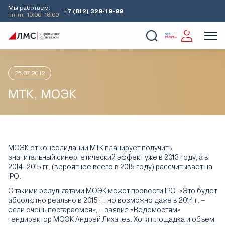
Мы работаем:
+7 (812) 329-19-99
пн-пт, 10:00-18:00
Главная
Аналитика
Идеи дня
МТК, МОЭК
О Компании
Услуги
Наши кейсы
Аналитика
25.07.2012
МТК, МОЭК
МОЭК от консолидации МТК планирует получить
значительный синергетический эффект уже в 2013 году, а в
2014–2015 гг. (вероятнее всего в 2015 году) рассчитывает на
IPO.
С такими результатами МОЭК может провести IPO. «Это будет
абсолютно реально в 2015 г., но возможно даже в 2014 г. –
если очень постараемся», – заявил «Ведомостям»
гендиректор МОЭК Андрей Лихачев. Хотя площадка и объем