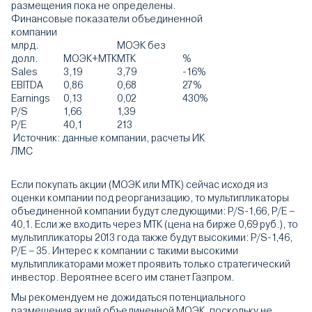
размещения пока не определены.
Финансовые показатели объединенной
компании
млрд.
МОЭК без
долл.
МОЭК+МТК
МТК
%
Sales
3,19
3,79
-16%
EBITDA
0,86
0,68
27%
Earnings
0,13
0,02
430%
P/S
1,66
1,39
P/E
40,1
213
Источник: данные компании, расчеты ИК
ЛМС
Если покупать акции (МОЭК или МТК) сейчас исходя из
оценки компании под реорганизацию, то мультипликаторы
объединенной компании будут следующими: P/S-1,66, Р/Е –
40,1. Если же входить через МТК (цена на бирже 0,69 руб.), то
мультипликаторы 2013 года также будут высокими: P/S-1,46,
Р/Е – 35. Интерес к компании с такими высокими
мультипликаторами может проявить только стратегический
инвестор. Вероятнее всего им станет Газпром.
Мы рекомендуем не дожидаться потенциального
размещения акций объединенной МОЭК, поскольку не