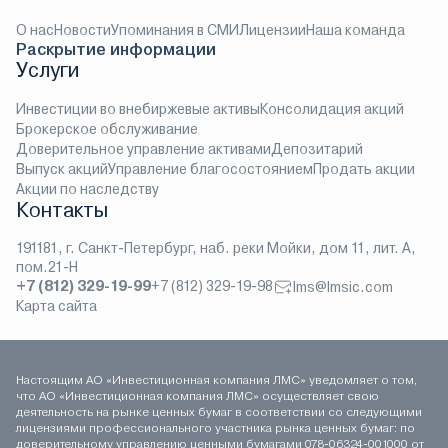
О нас
Новости
Упоминания в СМИ
Лицензии
Наша команда
Раскрытие информации
Услуги
Инвестиции во внебиржевые активы
Консолидация акций
Брокерское обслуживание
Доверительное управление активами
Депозитарий
Выпуск акций
Управление благосостоянием
Продать акции
Акции по наследству
Контакты
191181, г. Санкт-Петербург, наб. реки Мойки, дом 11, лит. А,
пом.21-Н
+7 (812) 329-19-99
+7 (812) 329-19-98
lms@lmsic.com
Карта сайта
Настоящим АО «Инвестиционная компания ЛМС» уведомляет о том,
что АО «Инвестиционная компания ЛМС» осуществляет свою
деятельность на рынке ценных бумаг в соответствии со следующими
лицензиями профессионального участника рынка ценных бумаг: по
доверительному управлению ценными бумагами 078-06324-001000 от