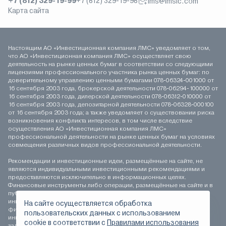
+7 (812) 329-19-99
+7 (812) 329-19-98
lms@lmsic.com
Карта сайта
Настоящим АО «Инвестиционная компания ЛМС» уведомляет о том,
что АО «Инвестиционная компания ЛМС» осуществляет свою
деятельность на рынке ценных бумаг в соответствии со следующими
лицензиями профессионального участника рынка ценных бумаг: по
доверительному управлению ценными бумагами 078-06324-001000 от
16 сентября 2003 года, брокерской деятельности 078-06294-100000 от
16 сентября 2003 года, дилерской деятельности 078-06312-010000 от
16 сентября 2003 года, депозитарной деятельности 078-06328-000100
от 16 сентября 2003 года; а также уведомляет о существовании риска
возникновения конфликта интересов, в том числе вследствие
осуществления АО «Инвестиционная компания ЛМС»
профессиональной деятельности на рынке ценных бумаг на условиях
совмещения различных видов профессиональной деятельности.
Рекомендации и инвестиционные идеи, размещённые на сайте, не
являются индивидуальными инвестиционными рекомендациями и
предоставляются исключительно в информационных целях.
Финансовые инструменты либо операции, размещённые на сайте и в
публикуемых материалах, могут не соответствовать вашему
инвестиционному профилю. Определение соответствия
На сайте осуществляется обработка
финансового инструмента либо операции инвестиционным целям,
пользовательских данных с использованием
инвестиционному горизонту и толерантности к риску является
сookie в соответствии с
Правилами использования
задачей инвестора. АО «Инвестиционная компания ЛМС» не несёт