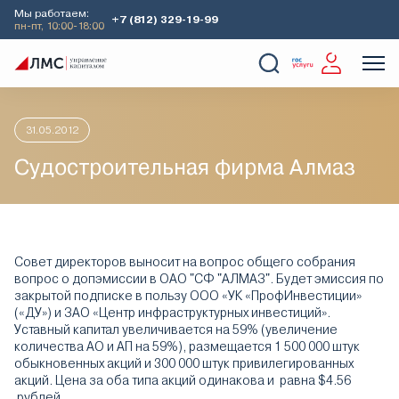
Мы работаем:
+7 (812) 329-19-99
пн-пт, 10:00-18:00
Главная
Аналитика
Идеи дня
Судостроительная фирма 
О Компании
Услуги
Наши кейсы
Аналитика
31.05.2012
Судостроительная фирма Алмаз
Совет директоров выносит на вопрос общего собрания
вопрос о допэмиссии в ОАО "СФ "АЛМАЗ". Будет эмиссия по
закрытой подписке в пользу ООО «УК «ПрофИнвестиции»
(«ДУ») и ЗАО «Центр инфраструктурных инвестиций».
Уставный капитал увеличивается на 59% (увеличение
количества АО и АП на 59%), размещается 1 500 000 штук
обыкновенных акций и 300 000 штук привилегированных
акций. Цена за оба типа акций одинакова и равна $4.56
рублей.