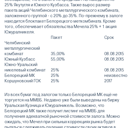
25% Якутугля и Южного Кузбасса. Также вырос размер
пакета акций Челябинского металлургического комбината,
заложенного группой - с 20% до 35%. По-прежнему в залоге
находится блокпакет Белорецкого меткомбината. Кроме
того, обеспечивает обязательства Мечела 25% + 1 акция
Южуралникеля.
Пакет
Срок
Челябинский
металлургический
комбинат
35,00%
08.08.2015
Южный Кузбасс
55,00%
08.08.2015
Южно-Уральский
никелевый комбинат
25%
08.08.2015
Белорецкий МК
25%
неизвестно
Коршуновский ГОК
25%
2017
Из всех бумаг под залогом только Белорецкий МК ещё не
торгуется на ММВБ. Недавно уже были выведены на биржу
Уральская Кузница и Южуралникель. Возможно, что
Белорецкий МК также получит листинг на ММВБ для
получения адекватной рыночной стоимости залога. Можно
ожидать, что Мечел при сильных коррекциях рынка будет
пытаться сдерживать падение стоимости своих активов в