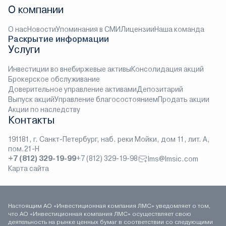
О компании
О нас
Новости
Упоминания в СМИ
Лицензии
Наша команда
Раскрытие информации
Услуги
Инвестиции во внебиржевые активы
Консолидация акций
Брокерское обслуживание
Доверительное управление активами
Депозитарий
Выпуск акций
Управление благосостоянием
Продать акции
Акции по наследству
Контакты
191181, г. Санкт-Петербург, наб. реки Мойки, дом 11, лит. А,
пом.21-Н
+7 (812) 329-19-99
+7 (812) 329-19-98
lms@lmsic.com
Карта сайта
Настоящим АО «Инвестиционная компания ЛМС» уведомляет о том,
что АО «Инвестиционная компания ЛМС» осуществляет свою
деятельность на рынке ценных бумаг в соответствии со следующими