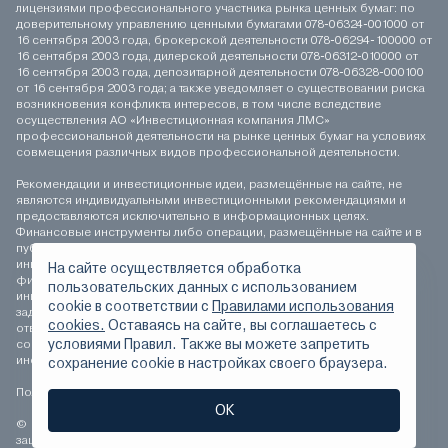
лицензиями профессионального участника рынка ценных бумаг: по
доверительному управлению ценными бумагами 078-06324-001000 от
16 сентября 2003 года, брокерской деятельности 078-06294-100000 от
16 сентября 2003 года, дилерской деятельности 078-06312-010000 от
16 сентября 2003 года, депозитарной деятельности 078-06328-000100
от 16 сентября 2003 года; а также уведомляет о существовании риска
возникновения конфликта интересов, в том числе вследствие
осуществления АО «Инвестиционная компания ЛМС»
профессиональной деятельности на рынке ценных бумаг на условиях
совмещения различных видов профессиональной деятельности.
Рекомендации и инвестиционные идеи, размещённые на сайте, не
являются индивидуальными инвестиционными рекомендациями и
предоставляются исключительно в информационных целях.
Финансовые инструменты либо операции, размещённые на сайте и в
публикуемых материалах, могут не соответствовать вашему
инвестиционному профилю. Определение соответствия
На сайте осуществляется обработка
финансового инструмента либо операции инвестиционным целям,
пользовательских данных с использованием
инвестиционному горизонту и толерантности к риску является
сookie в соответствии с
Правилами использования
задачей инвестора. АО «Инвестиционная компания ЛМС» не несёт
cookies.
Оставаясь на сайте, вы соглашаетесь с
ответственности за возможные убытки инвестора в случае
условиями Правил. Также вы можете запретить
совершения операций, либо инвестирования в финансовые
инструменты, упомянутые на сайте и в публикуемых материалах.
сохранение сookie в настройках своего браузера.
Положение о персональных данных
ОК
© 1994-2026 АО «Инвестиционная компания ЛМС» Все права
защищены.