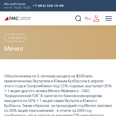
Мы работаем:
+7 (812) 329-19-99
пн-пт, 10:00-18:00
Главная
Аналитика
Идеи дня
Мечел
О Компании
Услуги
Наши кейсы
Аналитика
11.05.2012
Мечел
Обеспечением по 5-летнему кредиту на $500 млн,
привлеченному Якутуглем и Южным Кузбассом в апреле
этого года в Газпромбанке под 7,5% годовых, выступает 25%
+ 1 акция другого актива Мечел-Майнинга - ОАО
"Коршуновский ГОК".В залогах по банковским кредитам
находится по 55% + 1 акция самих Якутугля и Южного
Кузбасса. Таким образом, за прошедший год Мечел заложил
по 30% акций этих компаний - в отчете за 2010 год
сообщалось, что в залоге по кредитам ГПБ находится по