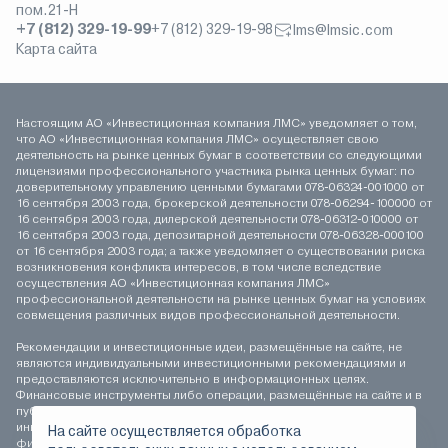
пом.21-Н
+7 (812) 329-19-99
+7 (812) 329-19-98
lms@lmsic.com
Карта сайта
Настоящим АО «Инвестиционная компания ЛМС» уведомляет о том,
что АО «Инвестиционная компания ЛМС» осуществляет свою
деятельность на рынке ценных бумаг в соответствии со следующими
лицензиями профессионального участника рынка ценных бумаг: по
доверительному управлению ценными бумагами 078-06324-001000 от
16 сентября 2003 года, брокерской деятельности 078-06294-100000 от
16 сентября 2003 года, дилерской деятельности 078-06312-010000 от
16 сентября 2003 года, депозитарной деятельности 078-06328-000100
от 16 сентября 2003 года; а также уведомляет о существовании риска
возникновения конфликта интересов, в том числе вследствие
осуществления АО «Инвестиционная компания ЛМС»
профессиональной деятельности на рынке ценных бумаг на условиях
совмещения различных видов профессиональной деятельности.
Рекомендации и инвестиционные идеи, размещённые на сайте, не
являются индивидуальными инвестиционными рекомендациями и
предоставляются исключительно в информационных целях.
Финансовые инструменты либо операции, размещённые на сайте и в
публикуемых материалах, могут не соответствовать вашему
инвестиционному профилю. Определение соответствия
На сайте осуществляется обработка
финансового инструмента либо операции инвестиционным целям,