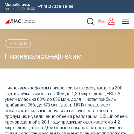
Мы работаем:
+7 (812) 329-19-99
пн-пт, 10:00-18:00
Главная
Аналитика
Идеи дня
Нижнекамскнефтехим
О Компании
Услуги
Наши кейсы
Аналитика
10.04.2012
Нижнекамскнефтехим
Нижнекамскнефтехим показал сильные результаты за 2011
год: выручка выросла на 35% до 4,29 млрд. долл., EBIDTA
увеличилась на 88% до 839 млн. долл., чистая прибыль
прибавила 96% до 573 млн. долл.. НКНХ продолжает
показывать сильные результаты за счёт роста цен на
продукцию и увеличения объёма реализации. Общий объем
произведенной в 2011 году продукции оценивается в 4,2
млрд. долл., что на 7,6% больше показателя предыдущего
года в сопоставимых ценах. Эмитент планирует продолжить