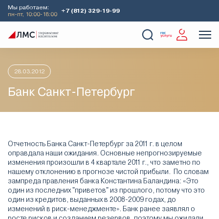
Мы работаем:
+7 (812) 329-19-99
пн-пт, 10:00-18:00
Главная
Аналитика
Идеи дня
Банк Санкт-Петербург
О Компании
Услуги
Наши кейсы
Аналитика
28.03.2012
Банк Санкт-Петербург
Отчетность Банка Санкт-Петербург за 2011 г. в целом
оправдала наши ожидания. Основные непрогнозируемые
изменения произошли в 4 квартале 2011 г., что заметно по
нашему отклонению в прогнозе чистой прибыли. По словам
зампреда правления банка Константина Баландина: «Это
один из последних "приветов" из прошлого, потому что это
один из кредитов, выданных в 2008-2009 годах, до
изменений в риск-менеджменте». Банк ранее заявлял о
росте рисков и созданием резервов, поэтому мы ожидали