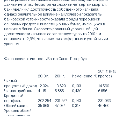
данный негатив. Несмотря на сложный четвертый квартал,
банк увеличил достаточность собственного капитала,
однако значительное влияние на ключевой показатель
банковской устойчивости оказали фонды переоценки
основных средств и инвестиционных бумаг, имеющихся в
наличии у банка. Скорректированный уровень общей
достаточности капитала соответствует уровню 2010 г. и
составляет 12,9%, что является комфортным и устойчивым
уровнем.
Финансовая отчетность Банка Санкт-Петербург
2011 г. (на
2010 г.
2011 г.
Изменение, %
прогоз)
Чистый
процентный доход
12 024
13 620
0,133
14 590
Чистая прибыль
4 115
5 885
0,430
6 856
Кредитный
портфель
202 254
231 257
0,143
231 083
Общий капитал
35 868
47 077
0,313
46 460
Уровень общей
достаточности