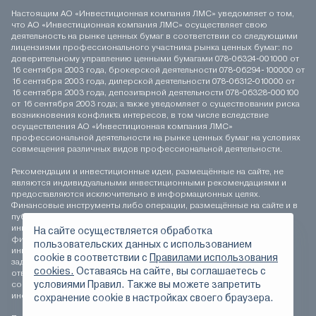
Настоящим АО «Инвестиционная компания ЛМС» уведомляет о том,
что АО «Инвестиционная компания ЛМС» осуществляет свою
деятельность на рынке ценных бумаг в соответствии со следующими
лицензиями профессионального участника рынка ценных бумаг: по
доверительному управлению ценными бумагами 078-06324-001000 от
16 сентября 2003 года, брокерской деятельности 078-06294-100000 от
16 сентября 2003 года, дилерской деятельности 078-06312-010000 от
16 сентября 2003 года, депозитарной деятельности 078-06328-000100
от 16 сентября 2003 года; а также уведомляет о существовании риска
возникновения конфликта интересов, в том числе вследствие
осуществления АО «Инвестиционная компания ЛМС»
профессиональной деятельности на рынке ценных бумаг на условиях
совмещения различных видов профессиональной деятельности.
Рекомендации и инвестиционные идеи, размещённые на сайте, не
являются индивидуальными инвестиционными рекомендациями и
предоставляются исключительно в информационных целях.
Финансовые инструменты либо операции, размещённые на сайте и в
публикуемых материалах, могут не соответствовать вашему
инвестиционному профилю. Определение соответствия
На сайте осуществляется обработка
финансового инструмента либо операции инвестиционным целям,
пользовательских данных с использованием
инвестиционному горизонту и толерантности к риску является
сookie в соответствии с
Правилами использования
задачей инвестора. АО «Инвестиционная компания ЛМС» не несёт
cookies.
Оставаясь на сайте, вы соглашаетесь с
ответственности за возможные убытки инвестора в случае
условиями Правил. Также вы можете запретить
совершения операций, либо инвестирования в финансовые
инструменты, упомянутые на сайте и в публикуемых материалах.
сохранение сookie в настройках своего браузера.