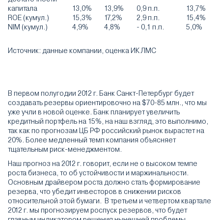
капитала
13,0%
13,9%
0,9 п.п.
13,7%
ROE (кумул.)
15,3%
17,2%
2,9 п.п.
15,4%
NIM (кумул.)
4,9%
4,8%
- 0,1 п.п.
5,0%
Источник: данные компании, оценка ИК ЛМС
В первом полугодии 2012 г. Банк Санкт-Петербург будет
создавать резервы ориентировочно на $70-85 млн., что мы
уже учли в новой оценке. Банк планирует увеличить
кредитный портфель на 15%, на наш взгляд, это выполнимо,
так как по прогнозам ЦБ РФ российский рынок вырастет на
20%. Более медленный темп компания объясняет
тщательным риск-менеджментом.
Наш прогноз на 2012 г. говорит, если не о высоком темпе
роста бизнеса, то об устойчивости и маржинальности.
Основным драйвером роста должно стать формирование
резерва, что убедит инвесторов в снижении рисков
относительной этой бумаги. В третьем и четвертом квартале
2012 г. мы прогнозируем роспуск резервов, что будет
главным индикатором решения нынешней проблемы.