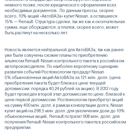
немного позже, после юридического оформления всех
необходимых документов. По данным прессы, скорее
всего, 10% акций «АвтоВАЗа» купит Nissan, а оставшиеся
15% — Renault. Структура сделки, так же как и окончательная
сумма, еще обсуждаются, а платеж, скорее всего, может
быть растянут на несколько лет.
Новость является нейтральной для АвтоВАЗа, так как ранее
уже были озвучены схожие планы по приобретению
альянсом Renault-Nissan контрольного пакета в российском
автопроизводителе. По наиболее вероятному сценарию
развития событий Ростехнологии продадут Nissan
5% обыкновенных акций АвтоВАЗа за 121 млн. долл. (цена
приобретения пакета будет близка к цене текущей
допэмиссии: порядка 40,24 рублей за акцию). В 2012 году
будет проведён второй этап допэмиссии по цене, близкой к
цене первой допэмиссии. Ростехнологии приобретут акций
на сумму 400 млн. долл. в рамках конвертации долга, Nissan
купит акций на 298,5 млн. долл. для увеличения доли до 10%
обыкновенных акций, Renault потратит 908 млн. долл. для
получения Renault-Nissan контрольного пакета в российском
предприятии.