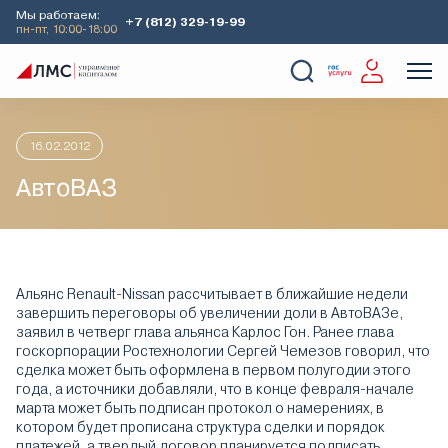
Мы работаем:
+7 (812) 329-19-99
пн-пт, 10:00-18:00
Главная
Аналитика
Идеи дня
АвтоВАЗ
О Компании
Услуги
Наши кейсы
Аналитика
16.02.2012
АвтоВАЗ
Альянс Renault-Nissan рассчитывает в ближайшие недели
завершить переговоры об увеличении доли в АвтоВАЗе,
заявил в четверг глава альянса Карлос Гон. Ранее глава
госкорпорации Ростехнологии Сергей Чемезов говорил, что
сделка может быть оформлена в первом полугодии этого
года, а источники добавляли, что в конце февраля-начале
марта может быть подписан протокол о намерениях, в
котором будет прописана структура сделки и порядок
платежей, а твердый договор планируется подписать