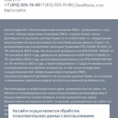
пом.21-Н
+7 (812) 329-19-99
+7 (812) 329-19-98
lms@lmsic.com
Карта сайта
Настоящим АО «Инвестиционная компания ЛМС» уведомляет о том,
что АО «Инвестиционная компания ЛМС» осуществляет свою
деятельность на рынке ценных бумаг в соответствии со следующими
лицензиями профессионального участника рынка ценных бумаг: по
доверительному управлению ценными бумагами 078-06324-001000 от
16 сентября 2003 года, брокерской деятельности 078-06294-100000 от
16 сентября 2003 года, дилерской деятельности 078-06312-010000 от
16 сентября 2003 года, депозитарной деятельности 078-06328-000100
от 16 сентября 2003 года; а также уведомляет о существовании риска
возникновения конфликта интересов, в том числе вследствие
осуществления АО «Инвестиционная компания ЛМС»
профессиональной деятельности на рынке ценных бумаг на условиях
совмещения различных видов профессиональной деятельности.
Рекомендации и инвестиционные идеи, размещённые на сайте, не
являются индивидуальными инвестиционными рекомендациями и
предоставляются исключительно в информационных целях.
Финансовые инструменты либо операции, размещённые на сайте и в
публикуемых материалах, могут не соответствовать вашему
инвестиционному профилю. Определение соответствия
На сайте осуществляется обработка
финансового инструмента либо операции инвестиционным целям,
пользовательских данных с использованием