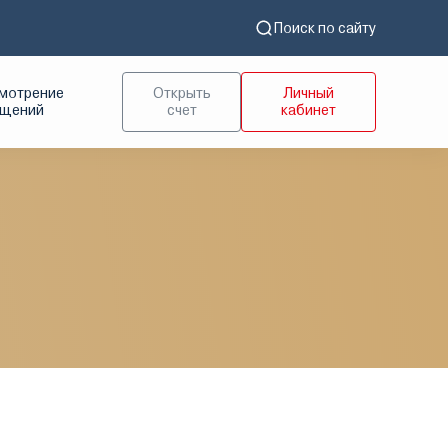
Поиск по сайту
мотрение
Открыть
Личный
ащений
счет
кабинет