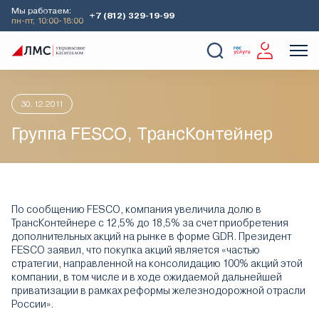
Мы работаем:
+7 (812) 329-19-99
пн-пт, 10:00-18:00
Главная
Аналитика
Идеи дня
Группа FESCO, ТрансКонт
О Компании
Услуги
Наши кейсы
Аналитика
30.12.2011
Группа FESCO, ТрансКонтейнер
По сообщению FESCO, компания увеличила долю в
ТрансКонтейнере с 12,5% до 18,5% за счет приобретения
дополнительных акций на рынке в форме GDR. Президент
FESCO заявил, что покупка акций является «частью
стратегии, направленной на консолидацию 100% акций этой
компании, в том числе и в ходе ожидаемой дальнейшей
приватизации в рамках реформы железнодорожной отрасли
России».