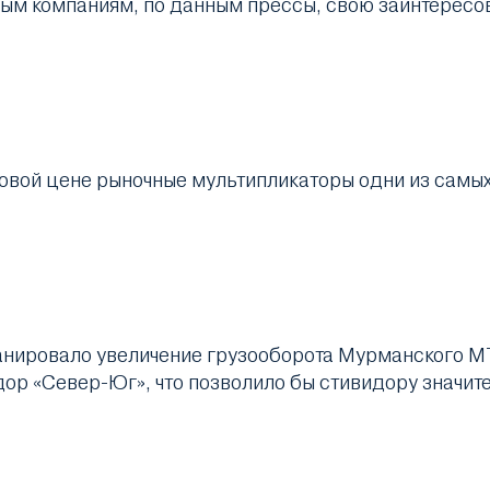
ным компаниям, по данным прессы, свою заинтересо
вой цене рыночные мультипликаторы одни из самых 
ланировало увеличение грузооборота Мурманского МТ
дор «Север-Юг», что позволило бы стивидору значит