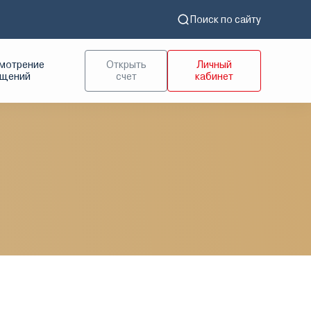
Поиск по сайту
мотрение
Открыть
Личный
ащений
счет
кабинет