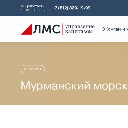
Мы работаем:
+7 (812) 329-19-99
пн-пт, 10:00-18:00
Главная
Аналитика
Идеи дня
Мур
О Компании
01.09.2011
Мурманский морск