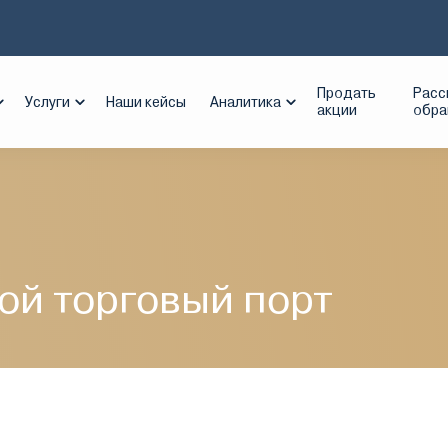
манский морской торговый порт
Продать
Расс
Услуги
Наши кейсы
Аналитика
акции
обр
ой торговый порт