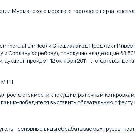
ции Мурманского морского торгового порта, спекул
ommercial Limited) и Спешиалайзд Проджект Инвест
у и Сослану Хоребову), совокупно владеющие 63,5
и, аукцион пройдет 12 октября 2011 г., стартовая цен
ММТП:
ал роста стоимости к текущим рыночным котировкам
мпанию-победителя выставить обязательную оферту
уголь - основные виды обрабатываемых грузов, поэт