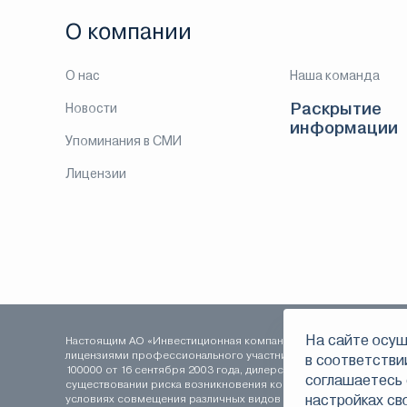
О компании
О нас
Наша команда
Раскрытие
Новости
информации
Упоминания в СМИ
Лицензии
На сайте осущ
Настоящим АО «Инвестиционная компания ЛМС» уведомляет о т
лицензиями профессионального участника рынка ценных бумаг:
в соответстви
100000 от 16 сентября 2003 года, дилерской деятельности 078-0
соглашаетесь 
существовании риска возникновения конфликта интересов, в 
настройках св
условиях совмещения различных видов профессиональной дея