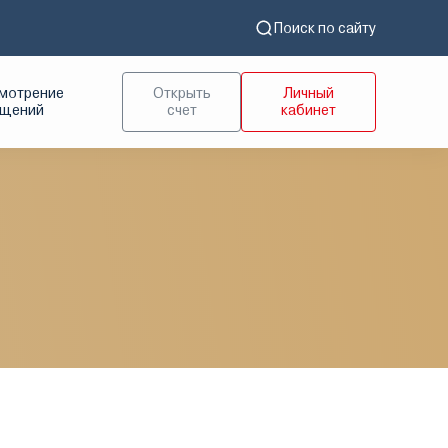
Поиск по сайту
мотрение
Открыть
Личный
ащений
счет
кабинет