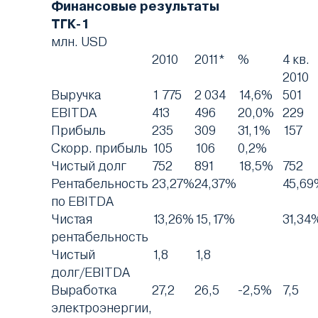
Финансовые результаты
ТГК-1
млн. USD
2010
2011*
%
4 кв.
2010
Выручка
1 775
2 034
14,6%
501
EBITDA
413
496
20,0%
229
Прибыль
235
309
31,1%
157
Скорр. прибыль
105
106
0,2%
Чистый долг
752
891
18,5%
752
Рентабельность
23,27%
24,37%
45,69
по EBITDA
Чистая
13,26%
15,17%
31,34
рентабельность
Чистый
1,8
1,8
долг/EBITDA
Выработка
27,2
26,5
-2,5%
7,5
электроэнергии,