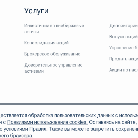
Услуги
Инвестиции во внебиржевые
Депозитарий
активы
Выпуск акций
Консолидация акций
Управление 
Брокерское обслуживание
Продать акц
Доверительное управление
Акции по нас
активами
ествляется обработка пользовательских данных с использ
ом, что АО «Инвестиционная компания ЛМС» осуществляет свою деятельно
 по доверительному управлению ценными бумагами 078-06324-001000 от 16
и с
Правилами использования cookies.
Оставаясь на сайте,
6312-010000 от 16 сентября 2003 года, депозитарной деятельности 078-06328
с условиями Правил. Также вы можете запретить сохранени
том числе вследствие осуществления АО «Инвестиционная компания ЛМС» п
оего браузера.
тельности.