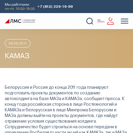
Мы работаем:
+7 (812) 329-19-99
пн-пт, 10:00-18:00
Главная
Аналитика
Идеи дня
КАМАЗ
О Компании
Услуги
Наши кейсы
Аналитика
08.06.2011
КАМАЗ
Белоруссия и Россия до конца 2011 года планируют
подготовить проекты документов по созданию
автохолдинга на базе МАЗа и КАМАЗа, сообщает пресса. К
концу года российская сторона в лице Ростехнологий и
КАМАЗа и белорусская в лице Минпрома Белоруссии и
МАЗа должны выйти на проекты документов, где найдут
отражение условия существования холдинга.
Сотрудничество будет строиться на основе передачи в
управление Росбелавто части акций как КАМАЗа, так и МАЗа,