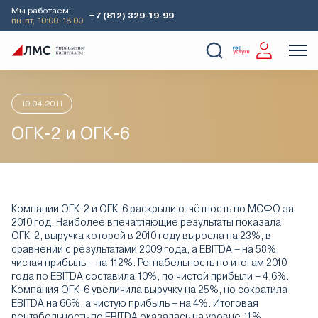
Мы работаем:
+7 (812) 329-19-99
пн-пт, 10:00-18:00
Главная
Аналитика
Идеи дня
ОГК-2 и ОГК-6
О Компании
Услуги
Наши кейсы
Аналитика
19.04.2011
ОГК-2 и ОГК-6
Компании ОГК-2 и ОГК-6 раскрыли отчётность по МСФО за
2010 год. Наиболее впечатляющие результаты показала
ОГК-2, выручка которой в 2010 году выросла на 23%, в
сравнении с результатами 2009 года, а EBITDA – на 58%,
чистая прибыль – на 112%. Рентабельность по итогам 2010
года по EBITDA составила 10%, по чистой прибыли – 4,6%.
Компания ОГК-6 увеличила выручку на 25%, но сократила
EBITDA на 66%, а чистую прибыль – на 4%. Итоговая
рентабельность по EBITDA оказалась на уровне 11%