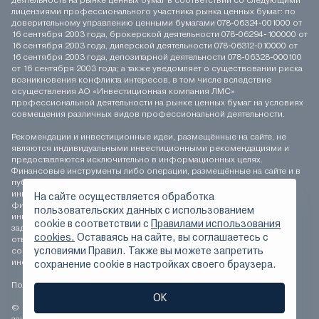
деятельность на рынке ценных бумаг в соответствии со следующими
лицензиями профессионального участника рынка ценных бумаг: по
доверительному управлению ценными бумагами 078-06324-001000 от
16 сентября 2003 года, брокерской деятельности 078-06294-100000 от
16 сентября 2003 года, дилерской деятельности 078-06312-010000 от
16 сентября 2003 года, депозитарной деятельности 078-06328-000100
от 16 сентября 2003 года; а также уведомляет о существовании риска
возникновения конфликта интересов, в том числе вследствие
осуществления АО «Инвестиционная компания ЛМС»
профессиональной деятельности на рынке ценных бумаг на условиях
совмещения различных видов профессиональной деятельности.
Рекомендации и инвестиционные идеи, размещённые на сайте, не
являются индивидуальными инвестиционными рекомендациями и
предоставляются исключительно в информационных целях.
Финансовые инструменты либо операции, размещённые на сайте и в
публикуемых материалах, могут не соответствовать вашему
инвестиционному профилю. Определение соответствия
На сайте осуществляется обработка
финансового инструмента либо операции инвестиционным целям,
пользовательских данных с использованием
инвестиционному горизонту и толерантности к риску является
сookie в соответствии с
Правилами использования
задачей инвестора. АО «Инвестиционная компания ЛМС» не несёт
cookies.
Оставаясь на сайте, вы соглашаетесь с
ответственности за возможные убытки инвестора в случае
условиями Правил. Также вы можете запретить
совершения операций, либо инвестирования в финансовые
инструменты, упомянутые на сайте и в публикуемых материалах.
сохранение сookie в настройках своего браузера.
Положение о персональных данных
ОК
© 1994-2026 АО «Инвестиционная компания ЛМС» Все права