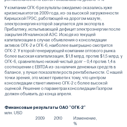
У компании ОГК-6 результаты ожидаемо оказались хуже
кризисных итогов 2009 года, из-за высокой загруженности
Киришской ГРЭС, работающей на дорогом мазуте,
электроэнергия которой закупается для экспорта в
Прибалтику, испытывающей дефицит электроэнергии после
закрытия Игналинской АЭС. Исходя из текущей
капитализации в случае объявления о консолидации
активов ОГК-2 и ОГК-6, наиболее выигрышно смотрится
ОГК-2. У второй генерирующей компании оптового рынка
более высокая капитализация, $1,8 млрд. против $1,5 млрд. у
ОГК-6, сравнительно низкий чистый долг – 0,4 против 1,4 в
соотношении с EBITDA из-за наличия денежных средств в
балансе, у лучше показатели роста рентабельности. С нашей
точки зрения, это может привети к тому, что центром
консолидации станет именно ОГК-2 с более высокой
оценкой. Решение о параметрах консолидации Газпром
должен объявить до конца апреля.
Финансовые результаты ОАО "ОГК-2"
млн. USD
2009
2010
Изменение,
%