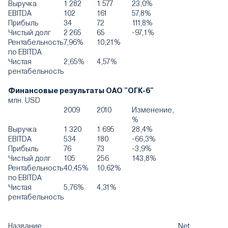
Выручка
1 282
1 577
23,0%
EBITDA
102
161
57,8%
Прибыль
34
72
111,8%
Чистый долг
2 265
65
-97,1%
Рентабельность
7,96%
10,21%
по EBITDA
Чистая
2,65%
4,57%
рентабельность
Финансовые результаты ОАО "ОГК-6"
млн. USD
2009
2010
Изменение,
%
Выручка
1 320
1 695
28,4%
EBITDA
534
180
-66,3%
Прибыль
76
73
-3,9%
Чистый долг
105
256
143,8%
Рентабельность
40,45%
10,62%
по EBITDA
Чистая
5,76%
4,31%
рентабельность
Название
Net