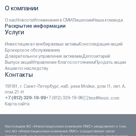
О компании
О нас
Новости
Упоминания в СМИ
Лицензии
Наша команда
Раскрытие информации
Услуги
Инвестиции во внебиржевые активы
Консолидация акций
Брокерское обслуживание
Доверительное управление активами
Депозитарий
Выпуск акций
Управление благосостоянием
Продать акции
Акции по наследству
Контакты
191181, г. Санкт-Петербург, наб. реки Мойки, дом 11, лит. А,
пом.21-Н
+7 (812) 329-19-99
+7 (812) 329-19-98
lms@lmsic.com
Карта сайта
Настоящим АО «Инвестиционная компания ЛМС» уведомляет о том,
что АО «Инвестиционная компания ЛМС» осуществляет свою