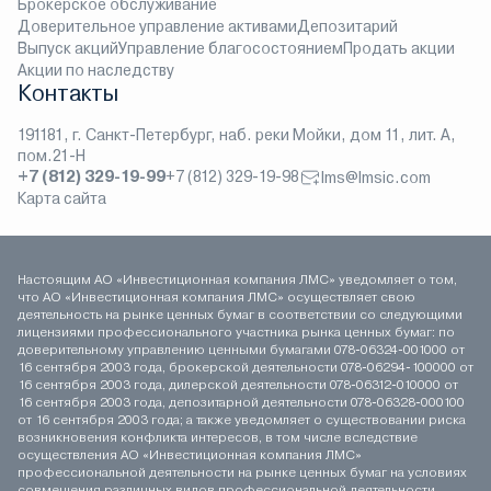
Брокерское обслуживание
Доверительное управление активами
Депозитарий
Выпуск акций
Управление благосостоянием
Продать акции
Акции по наследству
Контакты
191181, г. Санкт-Петербург, наб. реки Мойки, дом 11, лит. А,
пом.21-Н
+7 (812) 329-19-99
+7 (812) 329-19-98
lms@lmsic.com
Карта сайта
Настоящим АО «Инвестиционная компания ЛМС» уведомляет о том,
что АО «Инвестиционная компания ЛМС» осуществляет свою
деятельность на рынке ценных бумаг в соответствии со следующими
лицензиями профессионального участника рынка ценных бумаг: по
доверительному управлению ценными бумагами 078-06324-001000 от
16 сентября 2003 года, брокерской деятельности 078-06294-100000 от
16 сентября 2003 года, дилерской деятельности 078-06312-010000 от
16 сентября 2003 года, депозитарной деятельности 078-06328-000100
от 16 сентября 2003 года; а также уведомляет о существовании риска
возникновения конфликта интересов, в том числе вследствие
осуществления АО «Инвестиционная компания ЛМС»
профессиональной деятельности на рынке ценных бумаг на условиях
совмещения различных видов профессиональной деятельности.