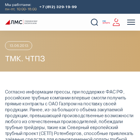
Мы работаем:
+7 (812) 329-19-99
пн-пт, 10:00-18:00
Главная
Аналитика
Идеи дня
ТМК. ЧТПЗ
О Компании
Услуги
Наши кейсы
Аналитика
13.06.2013
ТМК. ЧТПЗ
Согласно информации прессы, при поддержке ФАС РФ,
российские трубные компании впервые смогли получить
прямые контракты с ОАО Газпром на поставку своей
продукции. Ранее, из-за большого объёма закупаемой
продукции, превышающей производственные возможности
любого из отечественных производителей, побеждали
трубные трейдеры, такие как Северный европейский
трубный проект (СЕТП) Ротенбергов, способные привлекать
заёмные средства для единовременной оплаты трубной