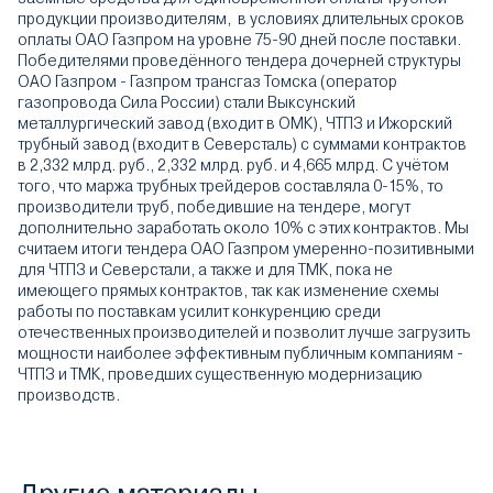
продукции производителям, в условиях длительных сроков
оплаты ОАО Газпром на уровне 75-90 дней после поставки.
Победителями проведённого тендера дочерней структуры
ОАО Газпром - Газпром трансгаз Томска (оператор
газопровода Сила России) стали Выксунский
металлургический завод (входит в ОМК), ЧТПЗ и Ижорский
трубный завод (входит в Северсталь) с суммами контрактов
в 2,332 млрд. руб., 2,332 млрд. руб. и 4,665 млрд. С учётом
того, что маржа трубных трейдеров составляла 0-15%, то
производители труб, победившие на тендере, могут
дополнительно заработать около 10% с этих контрактов. Мы
считаем итоги тендера ОАО Газпром умеренно-позитивными
для ЧТПЗ и Северстали, а также и для ТМК, пока не
имеющего прямых контрактов, так как изменение схемы
работы по поставкам усилит конкуренцию среди
отечественных производителей и позволит лучше загрузить
мощности наиболее эффективным публичным компаниям -
ЧТПЗ и ТМК, проведших существенную модернизацию
производств.