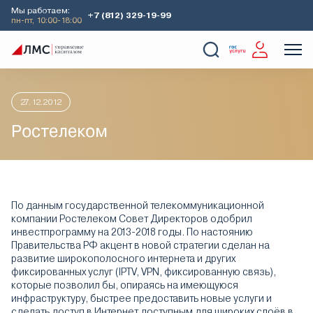
Мы работаем:
+7 (812) 329-19-99
пн-пт, 10:00-18:00
Главная
Аналитика
Идеи дня
Ростелеком
О Компании
Услуги
Наши кейсы
Аналитика
27.12.2012
Ростелеком
По данным государственной телекоммуникационной
компании Ростелеком Совет Директоров одобрил
инвестпрограмму на 2013-2018 годы. По настоянию
Правительства РФ акцент в новой стратегии сделан на
развитие широкополосного интернета и других
фиксированных услуг (IPTV, VPN, фиксированную связь),
которые позволил бы, опираясь на имеющуюся
инфраструктуру, быстрее предоставить новые услуги и
сделать доступ в Интернет доступным для широких слоёв в