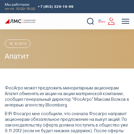
Мы работаем:
+7 (812) 329-19-99
пн-пт, 10:00-18:00
Главная
Аналитика
Идеи дня
Апатит
О Компании
Услуги
Наши кейсы
Аналитика
18.10.2012
Апатит
ФосАгро может предложить миноритарным акционерам
Апатит обменять их акции на акции материнской компании,
сообщил генеральный директор "ФосАгро" Максим Волков в
интервью агентству Bloomberg.
В IR Фосагро мне сообщили, что сначала Фосагро направит
акционерам обязательное предложение на выкуп акций. По
законодательству оферта должна поступить в общество уже
9.11.2012 (если не будет никаких задержек). После оферты