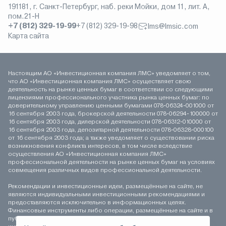
191181, г. Санкт-Петербург, наб. реки Мойки, дом 11, лит. А,
пом.21-Н
+7 (812) 329-19-99
+7 (812) 329-19-98
lms@lmsic.com
Карта сайта
Настоящим АО «Инвестиционная компания ЛМС» уведомляет о том,
что АО «Инвестиционная компания ЛМС» осуществляет свою
деятельность на рынке ценных бумаг в соответствии со следующими
лицензиями профессионального участника рынка ценных бумаг: по
доверительному управлению ценными бумагами 078-06324-001000 от
16 сентября 2003 года, брокерской деятельности 078-06294-100000 от
16 сентября 2003 года, дилерской деятельности 078-06312-010000 от
16 сентября 2003 года, депозитарной деятельности 078-06328-000100
от 16 сентября 2003 года; а также уведомляет о существовании риска
возникновения конфликта интересов, в том числе вследствие
осуществления АО «Инвестиционная компания ЛМС»
профессиональной деятельности на рынке ценных бумаг на условиях
совмещения различных видов профессиональной деятельности.
Рекомендации и инвестиционные идеи, размещённые на сайте, не
являются индивидуальными инвестиционными рекомендациями и
предоставляются исключительно в информационных целях.
Финансовые инструменты либо операции, размещённые на сайте и в
публикуемых материалах, могут не соответствовать вашему