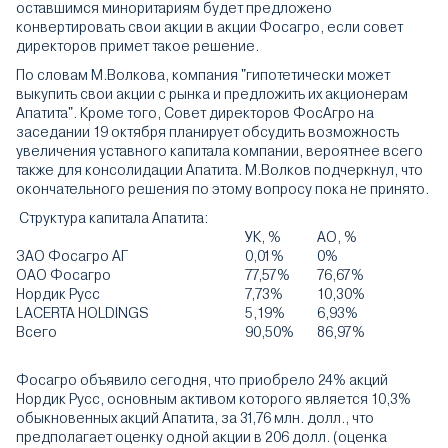
оставшимся миноритариям будет предложено
конвертировать свои акции в акции Фосагро, если совет
директоров примет такое решение.
По словам М.Волкова, компания "гипотетически может
выкупить свои акции с рынка и предложить их акционерам
Апатита". Кроме того, Совет директоров ФосАгро на
заседании 19 октября планирует обсудить возможность
увеличения уставного капитала компании, вероятнее всего
также для консолидации Апатита. М.Волков подчеркнул, что
окончательного решения по этому вопросу пока не принято.
Структура капитала Апатита:
УК, %
АО, %
ЗАО Фосагро АГ
0,01%
0%
ОАО Фосагро
77,57%
76,67%
Нордик Русс
7,73%
10,30%
LACERTA HOLDINGS
5,19%
6,93%
Всего
90,50%
86,97%
Фосагро объявило сегодня, что приобрело 24% акций
Нордик Русс, основным активом которого является 10,3%
обыкновенных акций Апатита, за 31,76 млн. долл., что
предполагает оценку одной акции в 206 долл. (оценка