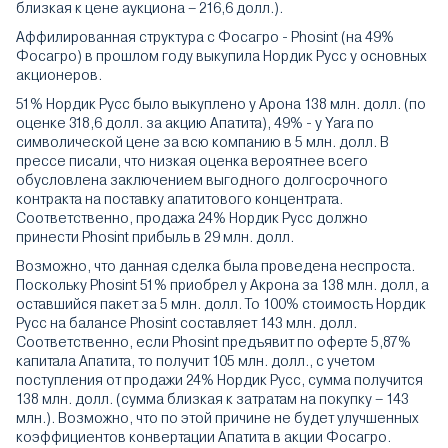
близкая к цене аукциона – 216,6 долл.).
Аффилированная структура с Фосагро - Phosint (на 49%
Фосагро) в прошлом году выкупила Нордик Русс у основных
акционеров.
51% Нордик Русс было выкуплено у Арона 138 млн. долл. (по
оценке 318,6 долл. за акцию Апатита), 49% - у Yara по
символической цене за всю компанию в 5 млн. долл. В
прессе писали, что низкая оценка вероятнее всего
обусловлена заключением выгодного долгосрочного
контракта на поставку апатитового концентрата.
Соответственно, продажа 24% Нордик Русс должно
принести Phosint прибыль в 29 млн. долл.
Возможно, что данная сделка была проведена неспроста.
Поскольку Phosint 51% приобрел у Акрона за 138 млн. долл, а
оставшийся пакет за 5 млн. долл. То 100% стоимость Нордик
Русс на балансе Phosint составляет 143 млн. долл.
Соответственно, если Phosint предъявит по оферте 5,87%
капитала Апатита, то получит 105 млн. долл., с учетом
поступления от продажи 24% Нордик Русс, сумма получится
138 млн. долл. (сумма близкая к затратам на покупку – 143
млн.). Возможно, что по этой причине не будет улучшенных
коэффициентов конвертации Апатита в акции Фосагро.