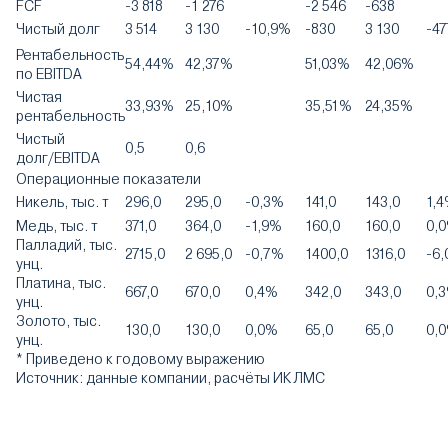
FCF
-3 818
-1 276
-2 546
-638
Чистый долг
3 514
3 130
-10,9%
-830
3 130
-47
Рентабельность
54,44%
42,37%
51,03%
42,06%
по EBITDA
Чистая
33,93%
25,10%
35,51%
24,35%
рентабельность
Чистый
0,5
0,6
долг/EBITDA
Операционные показатели
Никель, тыс. т
296,0
295,0
-0,3%
141,0
143,0
1,
Медь, тыс. т
371,0
364,0
-1,9%
160,0
160,0
0,
Палладий, тыс.
2715,0
2 695,0
-0,7%
1400,0
1316,0
-6
унц.
Платина, тыс.
667,0
670,0
0,4%
342,0
343,0
0,
унц.
Золото, тыс.
130,0
130,0
0,0%
65,0
65,0
0,
унц.
* Приведено к годовому выражению
Источник: данные компании, расчёты ИК ЛМС