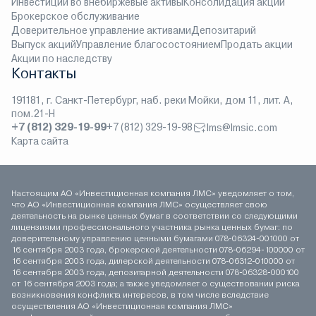
Инвестиции во внебиржевые активы
Консолидация акций
Брокерское обслуживание
Доверительное управление активами
Депозитарий
Выпуск акций
Управление благосостоянием
Продать акции
Акции по наследству
Контакты
191181, г. Санкт-Петербург, наб. реки Мойки, дом 11, лит. А,
пом.21-Н
+7 (812) 329-19-99
+7 (812) 329-19-98
lms@lmsic.com
Карта сайта
Настоящим АО «Инвестиционная компания ЛМС» уведомляет о том,
что АО «Инвестиционная компания ЛМС» осуществляет свою
деятельность на рынке ценных бумаг в соответствии со следующими
лицензиями профессионального участника рынка ценных бумаг: по
доверительному управлению ценными бумагами 078-06324-001000 от
16 сентября 2003 года, брокерской деятельности 078-06294-100000 от
16 сентября 2003 года, дилерской деятельности 078-06312-010000 от
16 сентября 2003 года, депозитарной деятельности 078-06328-000100
от 16 сентября 2003 года; а также уведомляет о существовании риска
возникновения конфликта интересов, в том числе вследствие
осуществления АО «Инвестиционная компания ЛМС»