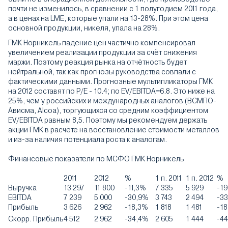
почти не изменилось, в сравнении с 1 полугодием 2011 года,
а в ценах на LME, которые упали на 13-28%. При этом цена
основной продукции, никеля, упала на 28%.
ГМК Норникель падение цен частично компенсировал
увеличением реализации продукции за счёт снижения
маржи. Поэтому реакция рынка на отчётность будет
нейтральной, так как прогнозы руководства совпали с
фактическими данными. Прогнозные мультипликаторы ГМК
на 2012 составят по P/E - 10.4; по EV/EBITDA=6.8. Это ниже на
25%, чем у российских и международных аналогов (ВСМПО-
Ависма, Alcoa), торгующихcя со средним коэффициентом
EV/EBITDA равным 8,5. Поэтому мы рекомендуем держать
акции ГМК в расчёте на восстановление стоимости металлов
и из-за наличия потенциала роста к аналогам.
Финансовые показатели по МСФО ГМК Норникель
2011
2012
%
1 п. 2011
1 п. 2012
%
Выручка
13 297
11 800
-11,3%
7 335
5 929
-1
EBITDA
7 239
5 000
-30,9%
3 743
2 494
-3
Прибыль
3 626
2 962
-18,3%
1 818
1 481
-1
Скорр. Прибыль
4 512
2 962
-34,4%
2 605
1 444
-4