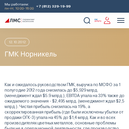
Мы работаем:
+7 (812) 329-19-99
пн-пт, 10:00-18:00
Главная
Аналитика
Идеи дня
ГМК Норникель
О Компании
Услуги
Наши кейсы
Аналитика
12.10.2012
ГМК Норникель
Как и ожидалось руководством ГМК, выручка по МСФО за 1
полугодие 2012 года снизилась до $5,929 млрд.
(менеджмент ждал $5.9 млрд.), EBITDA упала на 33% также до
ожидаемого значения - $2,495 млрд. (менеджмент ждал $2,5
млрд.). Чистая прибыль снизилась на 19%, а
скорректированная прибыль (где были исключены убытки от
продажи ОГК-3) упала на 45% до $1,4 млрд. Как и во всех
производителях цветных металлов, основные проблемы
были не в операционной деятельности, где производство