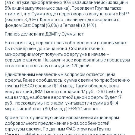
(за счет уже приобретенных 10% квазиказначейских акций и
5% акций выкупленных с рынка). Президент Группы также
отметил, что Сумма ведет переговоры о выкупе доли с ЕБРР
(владеет 3,76%). Кроме того, планирует договориться с
фондом East Capital (6,6%) и Temasek (3,14%).
Планов делистинга ДВМП у Суммы нет.
На наш взгляд, переход прав собственности на актив может
быть завершен до конца июня. Соответственно,
миноритарии могут получить оферту уже в начале –
середине августа. На выкуп и все корпоративные процедуры
по законодательству отводится 120 дней.
Единственным неизвестным вопросом остается цена
оферты. Ранее сообщалось, сумма сделки по приобретению
группы FESCO составит $1,4 млрд. Таким образом, цена
выкупа акций ДВМП может составить 17 руб. - 26,6 руб. На
наш взгляд, наиболее вероятной ценой оферты будет 17
руб., поскольку мы не знаем, учитывает ли сумма в $1,4
млрд. чистый долг ($0,4 млрд.) FESCO или нет.
Кроме того, существую риски направления акционерам
добровольного предложения из-за особенностей
структуры сделки. По данным ФАС структура Группы
Суммы — «Мэйпл ридж лтд» подала заявку в ведомство на