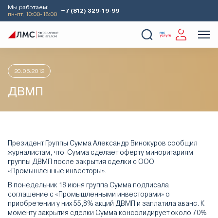
Мы работаем:
+7 (812) 329-19-99
пн-пт, 10:00-18:00
Главная
Аналитика
Идеи дня
ДВМП
О Компании
Услуги
Наши кейсы
Аналитика
20.06.2012
ДВМП
Президент Группы Сумма Александр Винокуров сообщил
журналистам, что Сумма сделает оферту миноритариям
группы ДВМП после закрытия сделки с ООО
«Промышленные инвесторы».
В понедельник 18 июня группа Сумма подписала
соглашение с «Промышленными инвесторами» о
приобретении у них 55,8% акций ДВМП и заплатила аванс. К
моменту закрытия сделки Сумма консолидирует около 70%