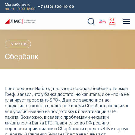
Мы работаем:
+7 (812) 329-19-99
пн-пт, 10:00-18:00
Главная
Аналитика
Идеи дня
Сбербанк
О Компании
Услуги
Наши кейсы
Аналитика
16.03.2012
Сбербанк
Председатель Наблюдательного совета Сбербанка, Герман
Греф, заявил, что у банка достаточно капитала, и он «пока не
планирует проводить SPO». Данное заявление нас
озадачило, так как в последнее время Сбербанк направлял
все усилия именно на подготовку к приватизации 7,6%
пакета. Возможно, в связи с проблемами нехватки
ликвидности Банка ВТБ, Правительство РФ решило
перенести приватизацию Сбербанка и продать ВТБ в первую
очередь. Заявления Германа Грефа увеличивают