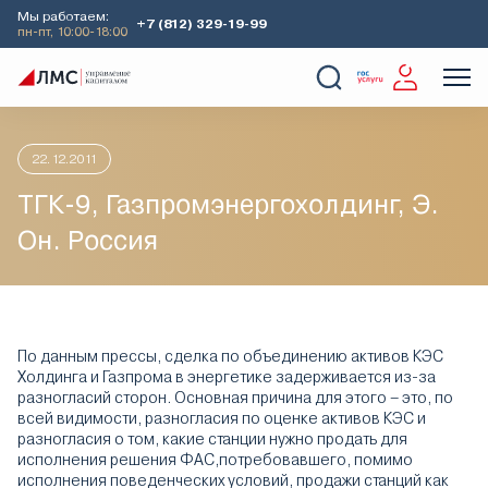
Мы работаем:
+7 (812) 329-19-99
пн-пт, 10:00-18:00
Главная
Аналитика
Идеи дня
ТГК-9, Газпромэнергохолди
О Компании
Услуги
Наши кейсы
Аналитика
22.12.2011
ТГК-9, Газпромэнергохолдинг, Э.
Он. Россия
По данным прессы, сделка по объединению активов КЭС
Холдинга и Газпрома в энергетике задерживается из-за
разногласий сторон. Основная причина для этого – это, по
всей видимости, разногласия по оценке активов КЭС и
разногласия о том, какие станции нужно продать для
исполнения решения ФАС,потребовавшего, помимо
исполнения поведенческих условий, продажи станций как