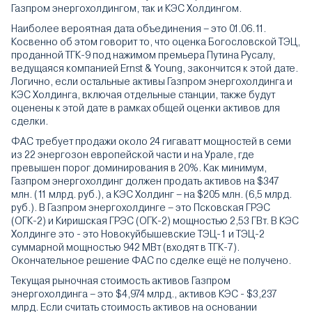
Газпром энергохолдингом, так и КЭС Холдингом.
Наиболее вероятная дата объединения – это 01.06.11.
Косвенно об этом говорит то, что оценка Богословской ТЭЦ,
проданной ТГК-9 под нажимом премьера Путина Русалу,
ведущаяся компанией Ernst & Young, закончится к этой дате.
Логично, если остальные активы Газпром энергохолдинга и
КЭС Холдинга, включая отдельные станции, также будут
оценены к этой дате в рамках общей оценки активов для
сделки.
ФАС требует продажи около 24 гигаватт мощностей в семи
из 22 энергозон европейской части и на Урале, где
превышен порог доминирования в 20%. Как минимум,
Газпром энергохолдинг должен продать активов на $347
млн. (11 млрд. руб.), а КЭС Холдинг – на $205 млн. (6,5 млрд.
руб.). В Газпром энергохолдинге – это Псковская ГРЭС
(ОГК-2) и Киришская ГРЭС (ОГК-2) мощностью 2,53 ГВт. В КЭС
Холдинге это - это Новокуйбышевские ТЭЦ-1 и ТЭЦ-2
суммарной мощностью 942 МВт (входят в ТГК-7).
Окончательное решение ФАС по сделке ещё не получено.
Текущая рыночная стоимость активов Газпром
энергохолдинга – это $4,974 млрд., активов КЭС - $3,237
млрд. Если считать стоимость активов на основании