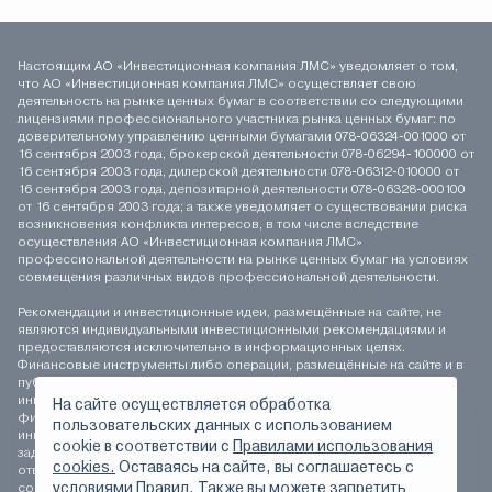
Настоящим АО «Инвестиционная компания ЛМС» уведомляет о том,
что АО «Инвестиционная компания ЛМС» осуществляет свою
деятельность на рынке ценных бумаг в соответствии со следующими
лицензиями профессионального участника рынка ценных бумаг: по
доверительному управлению ценными бумагами 078-06324-001000 от
16 сентября 2003 года, брокерской деятельности 078-06294-100000 от
16 сентября 2003 года, дилерской деятельности 078-06312-010000 от
16 сентября 2003 года, депозитарной деятельности 078-06328-000100
от 16 сентября 2003 года; а также уведомляет о существовании риска
возникновения конфликта интересов, в том числе вследствие
осуществления АО «Инвестиционная компания ЛМС»
профессиональной деятельности на рынке ценных бумаг на условиях
совмещения различных видов профессиональной деятельности.
Рекомендации и инвестиционные идеи, размещённые на сайте, не
являются индивидуальными инвестиционными рекомендациями и
предоставляются исключительно в информационных целях.
Финансовые инструменты либо операции, размещённые на сайте и в
публикуемых материалах, могут не соответствовать вашему
инвестиционному профилю. Определение соответствия
На сайте осуществляется обработка
финансового инструмента либо операции инвестиционным целям,
пользовательских данных с использованием
инвестиционному горизонту и толерантности к риску является
сookie в соответствии с
Правилами использования
задачей инвестора. АО «Инвестиционная компания ЛМС» не несёт
cookies.
Оставаясь на сайте, вы соглашаетесь с
ответственности за возможные убытки инвестора в случае
условиями Правил. Также вы можете запретить
совершения операций, либо инвестирования в финансовые