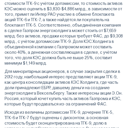
стоимости ТГК-9 с учётом допэмиссии, то стоимость активов
КЭС можно оценить в $3,830-$4,886 млрд., в зависимости от
того, примет ли Интер РАО участие в обмене блокпакета
акций ТГК-6 и ТГК-7, а также найдётся ли покупатель на
блокпакет ТГК-5. Соответственно, объединённая компания
в сделке Газпром энергохолдинга может стоить от $7,659
млрд. без активов, продажи которых требует ФАС, до $9,308
млрд., с учётом допэмиссии ТГК-9. Доля КЭС Холдинга в
объединённой компании с Газпромом может составить
около 40%, а денежная составляющая в сделке, с учётом
того, что доля КЭС должна быть не выше 25%, составит
минимум $1,149 млрд.
Для миноритарных акционеров, в случае закрытия сделки в
2012 году, наибольший интерес представляют акции ТГК-9,
как центра консолидации активов КЭС Холдинга, где часть
доли принадлежит ЕБРР, давшему деньги на создание
энергохолдинга Вексельбергу. Также интересны акции Э.Он.
Россия, который хочет купить часть активов Газпрома и КЭС,
которые будут продаваться из-за ограничений ФАС.
Исходя из величины допэмиссии ТГК-9, дочерние ТГК-5,
ТГК-6 и ТГК-7 будут оценены с дисконтом, а основная
стоимость будет сконцентрирована на ТГК-9, долю в