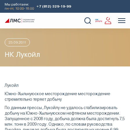
Мы работаем:
+7 (812) 329-19-99
пн-пт, 10:00-18:00
Главная
Аналитика
Идеи дня
НК Лукойл
О Компании
Услуги
Наши кейсы
Аналитика
23.09.2011
НК Лукойл
Лукойл
Южно-Хыльчуюское месторождение месторождение
стремительно теряет добычу
По данным прессы, Лукойлу не удалось стабилизировать
добычу на Южно-Хыльчуюском нефтяном месторождении.
Запущенное с 2008 году, добыча должна была достигнуть 7,5
млн. тонн в 2009 году. Однако, по словам руководства
Лукойла, пиковая добыча была достигнута на уровне 6,99