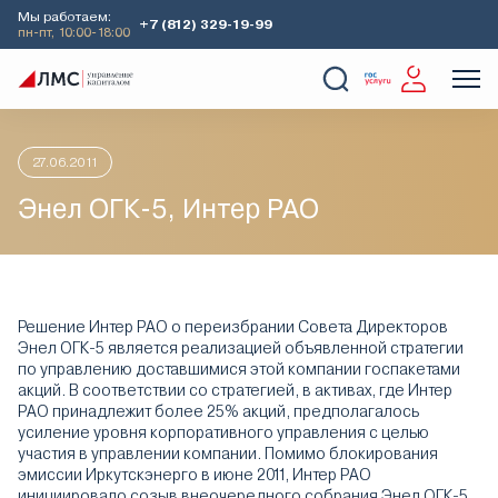
Мы работаем:
+7 (812) 329-19-99
пн-пт, 10:00-18:00
Главная
Аналитика
Идеи дня
Энел ОГК-5, Интер РАО
О Компании
Услуги
Наши кейсы
Аналитика
27.06.2011
Энел ОГК-5, Интер РАО
Решение Интер РАО о переизбрании Совета Директоров
Энел ОГК-5 является реализацией объявленной стратегии
по управлению доставшимися этой компании госпакетами
акций. В соответствии со стратегией, в активах, где Интер
РАО принадлежит более 25% акций, предполагалось
усиление уровня корпоративного управления с целью
участия в управлении компании. Помимо блокирования
эмиссии Иркутскэнерго в июне 2011, Интер РАО
инициировало созыв внеочередного собрания Энел ОГК-5,