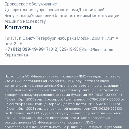
Брокерское обслуживание
Доверительное управление активами
Депозитарий
Выпуск акций
Управление благосостоянием
Продать акции
Акции по наследству
Контакты
191181, г. Санкт-Петербург, наб. реки Мойки, дом 11, лит. А,
пом.21-Н
+7 (812) 329-19-99
+7 (812) 329-19-98
lms@lmsic.com
Карта сайта
Настоящим АО «Инвестиционная компания ЛМС» уведомляет о том,
что АО «Инвестиционная компания ЛМС» осуществляет свою
деятельность на рынке ценных бумаг в соответствии со следующими
лицензиями профессионального участника рынка ценных бумаг: по
доверительному управлению ценными бумагами 078-06324-001000 от
16 сентября 2003 года, брокерской деятельности 078-06294-100000 от
16 сентября 2003 года, дилерской деятельности 078-06312-010000 от
16 сентября 2003 года, депозитарной деятельности 078-06328-000100
от 16 сентября 2003 года; а также уведомляет о существовании риска
возникновения конфликта интересов, в том числе вследствие
осуществления АО «Инвестиционная компания ЛМС»
профессиональной деятельности на рынке ценных бумаг на условиях