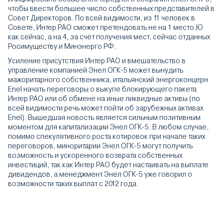
чтобы ввести большее число собственных представителей в
Совет Директоров. По всей видимости, из 11 человек в
Совете, Интер РАО сможет претендовать не на 1 место,Ю
как сейчас, а на 4, за счёт получения мест, сейчас отданных
Росимуществу и Минэнерго РФ.
Усиление присутствия Интер РАО и вмешательство в
управление компанией Энел ОГК-5 может вынудить
мажоритарного собственника, итальянский энергоконцерн
Enel начать переговоры о выкупе блокирующего пакета
Интер РАО или об обмене на иные ликвидные активы (по
всей видимости речь может пойти об зарубежных активах
Enel). Вышедшая новость является сильным позитивным
моментом для капитализации Энел ОГК-5. В любом случае,
помимо спекулятивного роста котировок при начале таких
переговоров, миноритарии Энел ОГК-5 могут получить
возможность и ускоренного возврата собственных
инвестиций, так как Интер РАО будет настаивать на выплате
дивидендов, а менеджмент Энел ОГК-5 уже говорил о
возможности таких выплат с 2012 года.