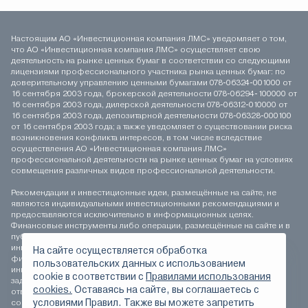
Настоящим АО «Инвестиционная компания ЛМС» уведомляет о том,
что АО «Инвестиционная компания ЛМС» осуществляет свою
деятельность на рынке ценных бумаг в соответствии со следующими
лицензиями профессионального участника рынка ценных бумаг: по
доверительному управлению ценными бумагами 078-06324-001000 от
16 сентября 2003 года, брокерской деятельности 078-06294-100000 от
16 сентября 2003 года, дилерской деятельности 078-06312-010000 от
16 сентября 2003 года, депозитарной деятельности 078-06328-000100
от 16 сентября 2003 года; а также уведомляет о существовании риска
возникновения конфликта интересов, в том числе вследствие
осуществления АО «Инвестиционная компания ЛМС»
профессиональной деятельности на рынке ценных бумаг на условиях
совмещения различных видов профессиональной деятельности.
Рекомендации и инвестиционные идеи, размещённые на сайте, не
являются индивидуальными инвестиционными рекомендациями и
предоставляются исключительно в информационных целях.
Финансовые инструменты либо операции, размещённые на сайте и в
публикуемых материалах, могут не соответствовать вашему
инвестиционному профилю. Определение соответствия
На сайте осуществляется обработка
финансового инструмента либо операции инвестиционным целям,
пользовательских данных с использованием
инвестиционному горизонту и толерантности к риску является
сookie в соответствии с
Правилами использования
задачей инвестора. АО «Инвестиционная компания ЛМС» не несёт
cookies.
Оставаясь на сайте, вы соглашаетесь с
ответственности за возможные убытки инвестора в случае
условиями Правил. Также вы можете запретить
совершения операций, либо инвестирования в финансовые