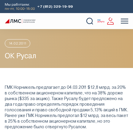
Мы работаем:
+7 (812) 329-19-99
пн-пт, 10:00-18:00
Главная
Аналитика
Идеи дня
ОК Русал
О Компании
Услуги
Наши кейсы
Аналитика
14.02.2011
ОК Русал
ГМК Норникель предлагает до 04.03.2011 $12,8 млрд. за 20%
в собственном акционерном капитале, что на 38% дороже
рынка ($335 за акцию). Также Русалу будет предложено на
два года право определять порядок проведения
голосования и право свободной продажи 5,13% акций в ГМК.
Ранее уже ГМК Норникель предлогал $12 млрд. за весь пакет
в 25% в собственном акционерном капитале, но это
предложение было отвергнуто Русалом.