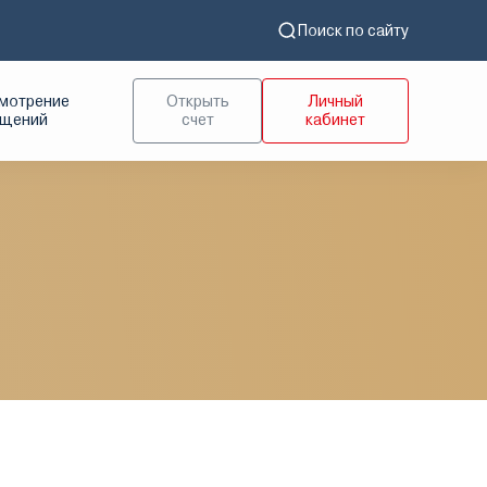
Поиск по сайту
мотрение
Открыть
Личный
ащений
счет
кабинет