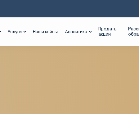
К Система
Продать
Расс
Услуги
Наши кейсы
Аналитика
акции
обр