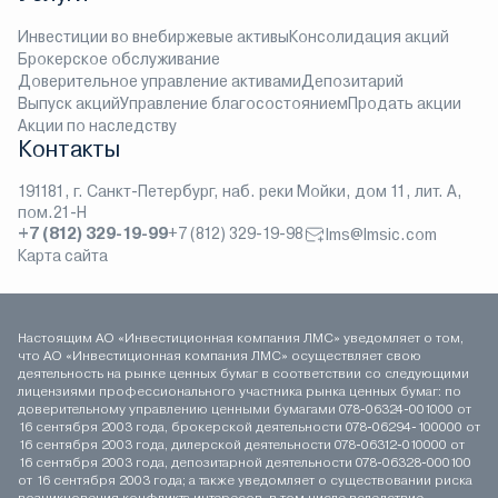
Инвестиции во внебиржевые активы
Консолидация акций
Брокерское обслуживание
Доверительное управление активами
Депозитарий
Выпуск акций
Управление благосостоянием
Продать акции
Акции по наследству
Контакты
191181, г. Санкт-Петербург, наб. реки Мойки, дом 11, лит. А,
пом.21-Н
+7 (812) 329-19-99
+7 (812) 329-19-98
lms@lmsic.com
Карта сайта
Настоящим АО «Инвестиционная компания ЛМС» уведомляет о том,
что АО «Инвестиционная компания ЛМС» осуществляет свою
деятельность на рынке ценных бумаг в соответствии со следующими
лицензиями профессионального участника рынка ценных бумаг: по
доверительному управлению ценными бумагами 078-06324-001000 от
16 сентября 2003 года, брокерской деятельности 078-06294-100000 от
16 сентября 2003 года, дилерской деятельности 078-06312-010000 от
16 сентября 2003 года, депозитарной деятельности 078-06328-000100
от 16 сентября 2003 года; а также уведомляет о существовании риска