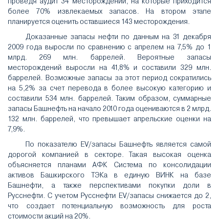
проведя аудит 34 месторождений, на которые приходится
более 70% извлекаемых запасов. На втором этапе
планируется оценить оставшиеся 143 месторождения.
Доказанные запасы нефти по данным на 31 декабря
2009 года выросли по сравнению с апрелем на 7,5% до 1
млрд. 269 млн. баррелей. Вероятные запасы
месторождений выросли на 41,8% и составили 329 млн.
баррелей. Возможные запасы за этот период сократились
на 5,2% за счет перевода в более высокую категорию и
составили 534 млн. баррелей. Таким образом, суммарные
запасы Башнефть на начало 2010 года оцениваются в 2 млрд.
132 млн. баррелей, что превышает апрельские оценки на
7,9%.
По показателю
EV
/запасы Башнефть является самой
дорогой компанией в секторе. Такая высокая оценка
объясняется планами АФК Система по консолидации
активов Башкирского ТЭКа в единую ВИНК на базе
Башнефти, а также перспективами покупки доли в
Русснефти. С учетом Русснефти
EV
/запасы снижается до 2,
что создает потенциальную возможность для роста
стоимости акций на 20%.