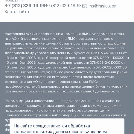
пом.21-Н
+7 (812) 329-19-99
+7 (812) 329-19-98
lms@lmsic.com
Карта сайта
Настоящим АО «Инвестиционная компания ЛМС» уведомляет о том,
что АО «Инвестиционная компания ЛМС» осуществляет свою
деятельность на рынке ценных бумаг в соответствии со следующими
лицензиями профессионального участника рынка ценных бумаг: по
доверительному управлению ценными бумагами 078-06324-001000 от
16 сентября 2003 года, брокерской деятельности 078-06294-100000 от
16 сентября 2003 года, дилерской деятельности 078-06312-010000 от
16 сентября 2003 года, депозитарной деятельности 078-06328-000100
от 16 сентября 2003 года; а также уведомляет о существовании риска
возникновения конфликта интересов, в том числе вследствие
осуществления АО «Инвестиционная компания ЛМС»
профессиональной деятельности на рынке ценных бумаг на условиях
совмещения различных видов профессиональной деятельности.
Рекомендации и инвестиционные идеи, размещённые на сайте, не
являются индивидуальными инвестиционными рекомендациями и
предоставляются исключительно в информационных целях.
Финансовые инструменты либо операции, размещённые на сайте и в
публикуемых материалах, могут не соответствовать вашему
инвестиционному профилю. Определение соответствия
На сайте осуществляется обработка
финансового инструмента либо операции инвестиционным целям,
пользовательских данных с использованием