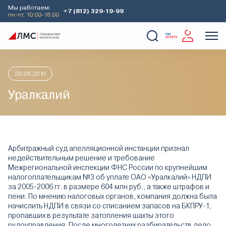
Мы работаем:
+7 (812) 329-19-99
пн-пт, 10:00-18:00
Главная
Аналитика
Идеи дня
Уралкалий
О Компании
Услуги
Наши кейсы
Аналитика
23.08.2010
Уралкалий
Арбитражный суд апелляционной инстанции признал
недействительным решение и требование
Межрегиональной инспекции ФНС России по крупнейшим
налогоплательщикам №3 об уплате ОАО «Уралкалий» НДПИ
за 2005-2006 гг. в размере 604 млн руб., а также штрафов и
пени. По мнению налоговых органов, компания должна была
начислить НДПИ в связи со списанием запасов на БКПРУ-1,
пропавших в результате затопления шахты этого
рудоуправления. После многолетних разбирательств дело