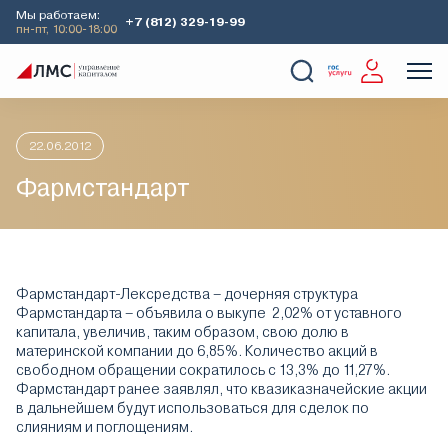
Мы работаем:
+7 (812) 329-19-99
пн-пт, 10:00-18:00
Главная
Аналитика
Идеи дня
Фармстандарт
О Компании
Услуги
Наши кейсы
Аналитика
22.06.2012
Фармстандарт
Фармстандарт-Лексредства – дочерняя структура
Фармстандарта – объявила о выкупе 2,02% от уставного
капитала, увеличив, таким образом, свою долю в
материнской компании до 6,85%. Количество акций в
свободном обращении сократилось с 13,3% до 11,27%.
Фармстандарт ранее заявлял, что квазиказначейские акции
в дальнейшем будут использоваться для сделок по
слияниям и поглощениям.