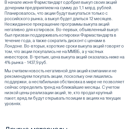
В начале июня Фармстандарт одобрил выкуп своих акций
дочерним предприятием на сумму до 1,1 млрд. рублей.
Планировалось, что акции будут выкупаться только с
российского рынка, а выкуп будет длиться 12 месяцев.
Неожиданное прекращение программы выкупа акций
негативно для котировок. Во-первых, объявленный выкуп
был призван поддерживать котировки Фармастандарта в
течение года, а также сократить дисконт с ценами в
Лондоне. Во-вторых, короткие сроки выкупа акций говорят о
том, что акции покупались не на ММВБ, а у частных
инвесторов. В-третьих, цена выкупа акций оказалась ниже на
4% рынка - 1437,9 руб.
Мы считаем новость негативной для акций компании и не
рекомендуем покупать акции, поскольку они лишились
поддержки, а нестабильная обстановка в мире не позволяет
сейчас определить тренд на ближайшие месяцы. С учетом
низкой цены реализации акций, те, кто продал крупный
пакет, вряд ли будут открывать позиции в акциях на текущих
уровнях.