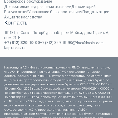
Брокерское обслуживание
Доверительное управление активами
Депозитарий
Выпуск акций
Управление благосостоянием
Продать акции
Акции по наследству
Контакты
191181, г. Санкт-Петербург, наб. реки Мойки, дом 11, лит. А,
пом.21-Н
+7 (812) 329-19-99
+7 (812) 329-19-98
lms@lmsic.com
Карта сайта
Настоящим АО «Инвестиционная компания ЛМС» уведомляет о том,
что АО «Инвестиционная компания ЛМС» осуществляет свою
деятельность на рынке ценных бумаг в соответствии со следующими
лицензиями профессионального участника рынка ценных бумаг: по
доверительному управлению ценными бумагами 078-06324-001000 от
16 сентября 2003 года, брокерской деятельности 078-06294-100000 от
16 сентября 2003 года, дилерской деятельности 078-06312-010000 от
16 сентября 2003 года, депозитарной деятельности 078-06328-000100
от 16 сентября 2003 года; а также уведомляет о существовании риска
возникновения конфликта интересов, в том числе вследствие
осуществления АО «Инвестиционная компания ЛМС»
профессиональной деятельности на рынке ценных бумаг на условиях