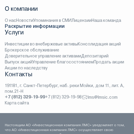
О компании
О нас
Новости
Упоминания в СМИ
Лицензии
Наша команда
Раскрытие информации
Услуги
Инвестиции во внебиржевые активы
Консолидация акций
Брокерское обслуживание
Доверительное управление активами
Депозитарий
Выпуск акций
Управление благосостоянием
Продать акции
Акции по наследству
Контакты
191181, г. Санкт-Петербург, наб. реки Мойки, дом 11, лит. А,
пом.21-Н
+7 (812) 329-19-99
+7 (812) 329-19-98
lms@lmsic.com
Карта сайта
Настоящим АО «Инвестиционная компания ЛМС» уведомляет о том,
что АО «Инвестиционная компания ЛМС» осуществляет свою