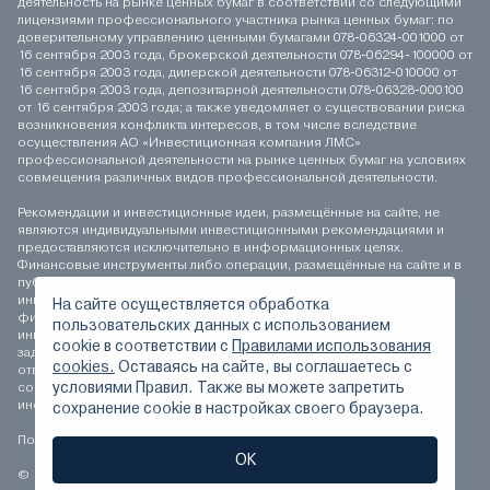
деятельность на рынке ценных бумаг в соответствии со следующими
лицензиями профессионального участника рынка ценных бумаг: по
доверительному управлению ценными бумагами 078-06324-001000 от
16 сентября 2003 года, брокерской деятельности 078-06294-100000 от
16 сентября 2003 года, дилерской деятельности 078-06312-010000 от
16 сентября 2003 года, депозитарной деятельности 078-06328-000100
от 16 сентября 2003 года; а также уведомляет о существовании риска
возникновения конфликта интересов, в том числе вследствие
осуществления АО «Инвестиционная компания ЛМС»
профессиональной деятельности на рынке ценных бумаг на условиях
совмещения различных видов профессиональной деятельности.
Рекомендации и инвестиционные идеи, размещённые на сайте, не
являются индивидуальными инвестиционными рекомендациями и
предоставляются исключительно в информационных целях.
Финансовые инструменты либо операции, размещённые на сайте и в
публикуемых материалах, могут не соответствовать вашему
инвестиционному профилю. Определение соответствия
На сайте осуществляется обработка
финансового инструмента либо операции инвестиционным целям,
пользовательских данных с использованием
инвестиционному горизонту и толерантности к риску является
сookie в соответствии с
Правилами использования
задачей инвестора. АО «Инвестиционная компания ЛМС» не несёт
cookies.
Оставаясь на сайте, вы соглашаетесь с
ответственности за возможные убытки инвестора в случае
условиями Правил. Также вы можете запретить
совершения операций, либо инвестирования в финансовые
инструменты, упомянутые на сайте и в публикуемых материалах.
сохранение сookie в настройках своего браузера.
Положение о персональных данных
ОК
© 1994-2026 АО «Инвестиционная компания ЛМС» Все права