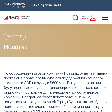
Мы работаем:
+7 (812) 329-19-99
пн-пт, 10:00-18:00
Главная
Аналитика
Идеи дня
Новатэк
О Компании
Услуги
Наши кейсы
Аналитика
08.06.2012
Новатэк
По сообщениям газовой компании Новатэк, будет запущена
программа обратного выкупа для поддержания котировок
компании и GDR на суииу в $600 млн. Выкупленные акции
будут использоваться для финансирования деятельности, в
опционной программе для менеджмента и сотрудников
компании. Программа будет действовать с 07.07.12,
покупателем выступит Novatek Equity (Cyprus) Limited. Данная
новость является очень позитивной для компании, выкупу
будут подлежать 2,2% капитала по текущим котировкам. В