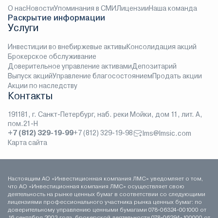
О нас
Новости
Упоминания в СМИ
Лицензии
Наша команда
Раскрытие информации
Услуги
Инвестиции во внебиржевые активы
Консолидация акций
Брокерское обслуживание
Доверительное управление активами
Депозитарий
Выпуск акций
Управление благосостоянием
Продать акции
Акции по наследству
Контакты
191181, г. Санкт-Петербург, наб. реки Мойки, дом 11, лит. А,
пом.21-Н
+7 (812) 329-19-99
+7 (812) 329-19-98
lms@lmsic.com
Карта сайта
Настоящим АО «Инвестиционная компания ЛМС» уведомляет о том,
что АО «Инвестиционная компания ЛМС» осуществляет свою
деятельность на рынке ценных бумаг в соответствии со следующими
лицензиями профессионального участника рынка ценных бумаг: по
доверительному управлению ценными бумагами 078-06324-001000 от
16 сентября 2003 года, брокерской деятельности 078-06294-100000 от