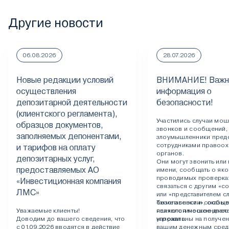
Другие новости
06.08.2026
28.07.2026
Новые редакции условий
ВНИМАНИЕ! Важн
осуществления
информация о
депозитарной деятельности
безопасности!
(клиентского регламента),
Участились случаи мо
образцов документов,
звонков и сообщений,
заполняемых депонентами,
злоумышленники пред
сотрудниками правоох
и тарифов на оплату
органов.
депозитарных услуг,
Они могут звонить или 
предоставляемых АО
имени, сообщать о як
проводимых проверках
«Инвестиционная компания
связаться с другим «с
ЛМС»
или «представителем 
безопасности», оказыв
Такие звонки и сообщ
Уважаемые клиенты!
психологическое давл
являются мошенничес
Доводим до вашего сведения, что
угрожать.
направлены на получен
с 01.09.2026 вводятся в действие
вашим денежным сред