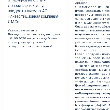
и тарифов на оплату
органов.
депозитарных услуг,
Они могут звонить или 
предоставляемых АО
имени, сообщать о як
проводимых проверках
«Инвестиционная компания
связаться с другим «с
ЛМС»
или «представителем 
безопасности», оказыв
Такие звонки и сообщ
Уважаемые клиенты!
психологическое давл
являются мошенничес
Доводим до вашего сведения, что
угрожать.
направлены на получен
с 01.09.2026 вводятся в действие
вашим денежным сред
новые редакции условий
учётным записям или
осуществления депозитарной
персональным данным
Рекомендации для ваш
деятельности (клиентского
безопасности:
регламента), образцов документов,
Если вы получили под
заполняемых депонентами, и
звонок или сообщение
тарифов на оплату депозитарных
немедленно прекратите
услуг, предоставляемых АО
— Ни при каких обстоя
«Инвестиционная компания ЛМС».
сообщайте личные дан
подтверждения, парол
С новой редакцией
реквизиты банковских 
клиентского регламента, образцами
— Не выполняйте никак
документов, заполняемых
финансовых операций 
Все обращения и дейст
депонентамии и внесенными в них
неизвестных лиц.
связанные с вашими с
изменениями можно ознакомиться
— Для проверки инфо
операциями, осуществ
здесь
. Ознакомиться с тарифами
самостоятельно свяжи
через официальные кан
можно
здесь
.
компанией по официа
указанные на нашем са
телефону +7 (812) 329-1
Мы предпринимаем вс
необходимые меры дл