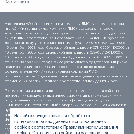
Карта сайта
Настоящим АО «Инвестиционная компания ЛМС» уведомляет о том,
что АО «Инвестиционная компания ЛМС» осуществляет свою
деятельность на рынке ценных бумаг в соответствии со следующими
лицензиями профессионального участника рынка ценных бумаг: по
доверительному управлению ценными бумагами 078-06324-001000 от
16 сентября 2003 года, брокерской деятельности 078-06294-100000 от
16 сентября 2003 года, дилерской деятельности 078-06312-010000 от
16 сентября 2003 года, депозитарной деятельности 078-06328-000100
от 16 сентября 2003 года; а также уведомляет о существовании риска
возникновения конфликта интересов, в том числе вследствие
осуществления АО «Инвестиционная компания ЛМС»
профессиональной деятельности на рынке ценных бумаг на условиях
совмещения различных видов профессиональной деятельности.
Рекомендации и инвестиционные идеи, размещённые на сайте, не
являются индивидуальными инвестиционными рекомендациями и
предоставляются исключительно в информационных целях.
Финансовые инструменты либо операции, размещённые на сайте и в
публикуемых материалах, могут не соответствовать вашему
инвестиционному профилю. Определение соответствия
На сайте осуществляется обработка
финансового инструмента либо операции инвестиционным целям,
пользовательских данных с использованием
инвестиционному горизонту и толерантности к риску является
сookie в соответствии с
Правилами использования
задачей инвестора. АО «Инвестиционная компания ЛМС» не несёт
cookies.
Оставаясь на сайте, вы соглашаетесь с
ответственности за возможные убытки инвестора в случае