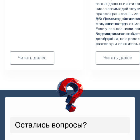
ваших данных и активов
числе взаимодействуе
правоохранительными 
для противодействия
P.S. Помните: ваша вни
мошенничеству.
— лучшая защита от м
Если у вас возникли с
Благодарим вас за бдит
подлинности звонка ил
доверие!
сообщения, не продол
разговор и свяжитесь 
официальные каналы с
указанные на нашем са
Читать далее
Читать далее
Остались вопросы?