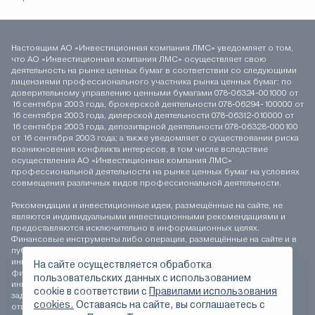
Настоящим АО «Инвестиционная компания ЛМС» уведомляет о том,
что АО «Инвестиционная компания ЛМС» осуществляет свою
деятельность на рынке ценных бумаг в соответствии со следующими
лицензиями профессионального участника рынка ценных бумаг: по
доверительному управлению ценными бумагами 078-06324-001000 от
16 сентября 2003 года, брокерской деятельности 078-06294-100000 от
16 сентября 2003 года, дилерской деятельности 078-06312-010000 от
16 сентября 2003 года, депозитарной деятельности 078-06328-000100
от 16 сентября 2003 года; а также уведомляет о существовании риска
возникновения конфликта интересов, в том числе вследствие
осуществления АО «Инвестиционная компания ЛМС»
профессиональной деятельности на рынке ценных бумаг на условиях
совмещения различных видов профессиональной деятельности.
Рекомендации и инвестиционные идеи, размещённые на сайте, не
являются индивидуальными инвестиционными рекомендациями и
предоставляются исключительно в информационных целях.
Финансовые инструменты либо операции, размещённые на сайте и в
публикуемых материалах, могут не соответствовать вашему
инвестиционному профилю. Определение соответствия
На сайте осуществляется обработка
финансового инструмента либо операции инвестиционным целям,
пользовательских данных с использованием
инвестиционному горизонту и толерантности к риску является
сookie в соответствии с
Правилами использования
задачей инвестора. АО «Инвестиционная компания ЛМС» не несёт
cookies.
Оставаясь на сайте, вы соглашаетесь с
ответственности за возможные убытки инвестора в случае