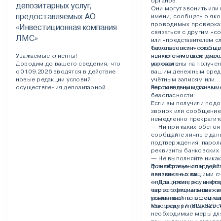
органов.
депозитарных услуг,
Они могут звонить или 
предоставляемых АО
имени, сообщать о як
проводимых проверках
«Инвестиционная компания
связаться с другим «с
ЛМС»
или «представителем 
безопасности», оказыв
Такие звонки и сообщ
Уважаемые клиенты!
психологическое давл
являются мошенничес
Доводим до вашего сведения, что
угрожать.
направлены на получен
с 01.09.2026 вводятся в действие
вашим денежным сред
новые редакции условий
учётным записям или
осуществления депозитарной
персональным данным
Рекомендации для ваш
деятельности (клиентского
безопасности:
регламента), образцов документов,
Если вы получили под
заполняемых депонентами, и
звонок или сообщение
тарифов на оплату депозитарных
немедленно прекратите
услуг, предоставляемых АО
— Ни при каких обстоя
«Инвестиционная компания ЛМС».
сообщайте личные дан
подтверждения, парол
С новой редакцией
реквизиты банковских 
клиентского регламента, образцами
— Не выполняйте никак
документов, заполняемых
финансовых операций 
Все обращения и дейст
депонентамии и внесенными в них
неизвестных лиц.
связанные с вашими с
изменениями можно ознакомиться
— Для проверки инфо
операциями, осуществ
здесь
. Ознакомиться с тарифами
самостоятельно свяжи
через официальные кан
можно
здесь
.
компанией по официа
указанные на нашем са
телефону +7 (812) 329-1
Мы предпринимаем вс
необходимые меры дл