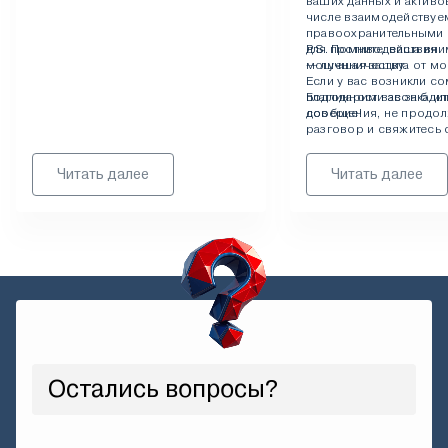
ваших данных и активов
числе взаимодействуе
правоохранительными 
для противодействия
P.S. Помните: ваша вни
мошенничеству.
— лучшая защита от м
Если у вас возникли с
Благодарим вас за бдит
подлинности звонка ил
доверие!
сообщения, не продол
разговор и свяжитесь 
официальные каналы с
указанные на нашем са
Читать далее
Читать далее
Остались вопросы?