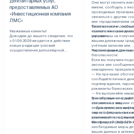
депозитарных услуг,
Они могут звонить или 
предоставляемых АО
имени, сообщать о як
проводимых проверках
«Инвестиционная компания
связаться с другим «с
ЛМС»
или «представителем 
безопасности», оказыв
Такие звонки и сообщ
Уважаемые клиенты!
психологическое давл
являются мошенничес
Доводим до вашего сведения, что
угрожать.
направлены на получен
с 01.09.2026 вводятся в действие
вашим денежным сред
новые редакции условий
учётным записям или
осуществления депозитарной
персональным данным
Рекомендации для ваш
деятельности (клиентского
безопасности:
регламента), образцов документов,
Если вы получили под
заполняемых депонентами, и
звонок или сообщение
тарифов на оплату депозитарных
немедленно прекратите
услуг, предоставляемых АО
— Ни при каких обстоя
«Инвестиционная компания ЛМС».
сообщайте личные дан
подтверждения, парол
С новой редакцией
реквизиты банковских 
клиентского регламента, образцами
— Не выполняйте никак
документов, заполняемых
финансовых операций 
Все обращения и дейст
депонентамии и внесенными в них
неизвестных лиц.
связанные с вашими с
изменениями можно ознакомиться
— Для проверки инфо
операциями, осуществ
здесь
. Ознакомиться с тарифами
самостоятельно свяжи
через официальные кан
можно
здесь
.
компанией по официа
указанные на нашем са
телефону +7 (812) 329-1
Мы предпринимаем вс
необходимые меры дл
ваших данных и активов