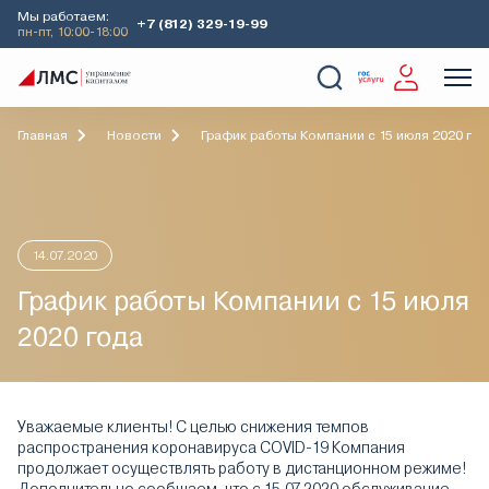
Мы работаем:
+7 (812) 329-19-99
пн-пт, 10:00-18:00
О Компании
Услуги
Наши кейсы
Аналитика
Главная
Новости
График работы Компании c 15 июля 2020 го
14.07.2020
График работы Компании c 15 июля
2020 года
Уважаемые клиенты! С целью снижения темпов
распространения коронавируса COVID-19 Компания
продолжает осуществлять работу в дистанционном режиме!