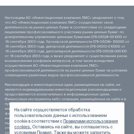
Настоящим АО «Инвестиционная компания ЛМС» уведомляет о том,
что АО «Инвестиционная компания ЛМС» осуществляет свою
деятельность на рынке ценных бумаг в соответствии со следующими
лицензиями профессионального участника рынка ценных бумаг: по
доверительному управлению ценными бумагами 078-06324-001000 от
16 сентября 2003 года, брокерской деятельности 078-06294-100000 от
16 сентября 2003 года, дилерской деятельности 078-06312-010000 от
16 сентября 2003 года, депозитарной деятельности 078-06328-000100
от 16 сентября 2003 года; а также уведомляет о существовании риска
возникновения конфликта интересов, в том числе вследствие
осуществления АО «Инвестиционная компания ЛМС»
профессиональной деятельности на рынке ценных бумаг на условиях
совмещения различных видов профессиональной деятельности.
Рекомендации и инвестиционные идеи, размещённые на сайте, не
являются индивидуальными инвестиционными рекомендациями и
предоставляются исключительно в информационных целях.
Финансовые инструменты либо операции, размещённые на сайте и в
публикуемых материалах, могут не соответствовать вашему
инвестиционному профилю. Определение соответствия
На сайте осуществляется обработка
финансового инструмента либо операции инвестиционным целям,
пользовательских данных с использованием
инвестиционному горизонту и толерантности к риску является
сookie в соответствии с
Правилами использования
задачей инвестора. АО «Инвестиционная компания ЛМС» не несёт
cookies.
Оставаясь на сайте, вы соглашаетесь с
ответственности за возможные убытки инвестора в случае
условиями Правил. Также вы можете запретить
совершения операций, либо инвестирования в финансовые