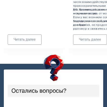
числе взаимодействуе
правоохранительными 
для противодействия
P.S. Помните: ваша вни
мошенничеству.
— лучшая защита от м
Если у вас возникли с
Благодарим вас за бдит
подлинности звонка ил
доверие!
сообщения, не продол
разговор и свяжитесь 
официальные каналы с
указанные на нашем са
Читать далее
Читать далее
Остались вопросы?