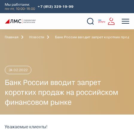
Мы работаем:
+7 (812) 329-19-99
пн-пт, 10:00-18:00
О Компании
Услуги
Наши кейсы
Аналитика
Главная
Новости
Банк России вводит запрет коротких прод
24.02.2022
Банк России вводит запрет
коротких продаж на российском
финансовом рынке
Уважаемые клиенты!