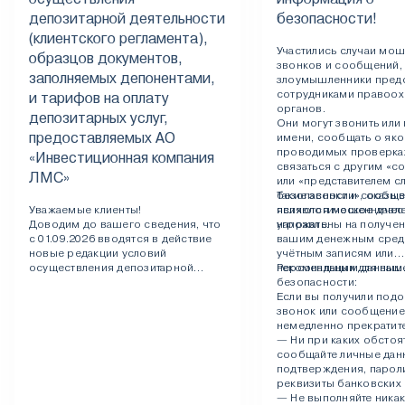
депозитарной деятельности
безопасности!
(клиентского регламента),
Участились случаи мо
образцов документов,
звонков и сообщений,
заполняемых депонентами,
злоумышленники пред
сотрудниками правоох
и тарифов на оплату
органов.
депозитарных услуг,
Они могут звонить или 
предоставляемых АО
имени, сообщать о як
проводимых проверках
«Инвестиционная компания
связаться с другим «с
ЛМС»
или «представителем 
безопасности», оказыв
Такие звонки и сообщ
Уважаемые клиенты!
психологическое давл
являются мошенничес
Доводим до вашего сведения, что
угрожать.
направлены на получен
с 01.09.2026 вводятся в действие
вашим денежным сред
новые редакции условий
учётным записям или
осуществления депозитарной
персональным данным
Рекомендации для ваш
деятельности (клиентского
безопасности:
регламента), образцов документов,
Если вы получили под
заполняемых депонентами, и
звонок или сообщение
тарифов на оплату депозитарных
немедленно прекратите
услуг, предоставляемых АО
— Ни при каких обстоя
«Инвестиционная компания ЛМС».
сообщайте личные дан
подтверждения, парол
С новой редакцией
реквизиты банковских 
клиентского регламента, образцами
— Не выполняйте никак