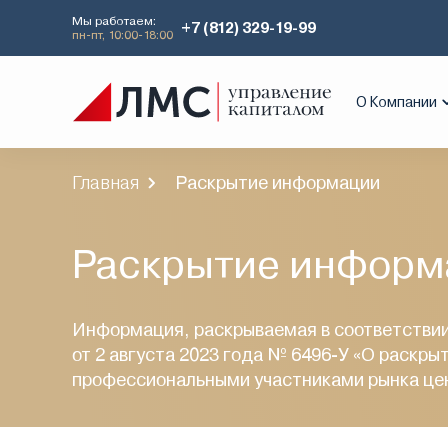
Мы работаем:
+7 (812) 329-19-99
пн-пт, 10:00-18:00
О Компании
Главная
Раскрытие информации
Раскрытие информ
Информация, раскрываемая в соответствии
от 2 августа 2023 года № 6496-У «О раскр
профессиональными участниками рынка цен