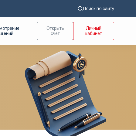
Поиск по сайту
мотрение
Открыть
Личный
ащений
счет
кабинет