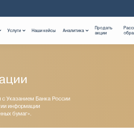
Продать
Расс
Услуги
Наши кейсы
Аналитика
акции
обр
ации
 с Указанием Банка России
ытии информации
ных бумаг».