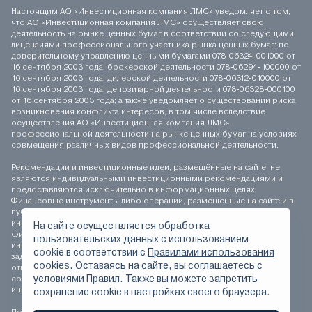
Настоящим АО «Инвестиционная компания ЛМС» уведомляет о том,
что АО «Инвестиционная компания ЛМС» осуществляет свою
деятельность на рынке ценных бумаг в соответствии со следующими
лицензиями профессионального участника рынка ценных бумаг: по
доверительному управлению ценными бумагами 078-06324-001000 от
16 сентября 2003 года, брокерской деятельности 078-06294-100000 от
16 сентября 2003 года, дилерской деятельности 078-06312-010000 от
16 сентября 2003 года, депозитарной деятельности 078-06328-000100
от 16 сентября 2003 года; а также уведомляет о существовании риска
возникновения конфликта интересов, в том числе вследствие
осуществления АО «Инвестиционная компания ЛМС»
профессиональной деятельности на рынке ценных бумаг на условиях
совмещения различных видов профессиональной деятельности.
Рекомендации и инвестиционные идеи, размещённые на сайте, не
являются индивидуальными инвестиционными рекомендациями и
предоставляются исключительно в информационных целях.
Финансовые инструменты либо операции, размещённые на сайте и в
публикуемых материалах, могут не соответствовать вашему
инвестиционному профилю. Определение соответствия
На сайте осуществляется обработка
финансового инструмента либо операции инвестиционным целям,
пользовательских данных с использованием
инвестиционному горизонту и толерантности к риску является
сookie в соответствии с
Правилами использования
задачей инвестора. АО «Инвестиционная компания ЛМС» не несёт
cookies.
Оставаясь на сайте, вы соглашаетесь с
ответственности за возможные убытки инвестора в случае
условиями Правил. Также вы можете запретить
совершения операций, либо инвестирования в финансовые
инструменты, упомянутые на сайте и в публикуемых материалах.
сохранение сookie в настройках своего браузера.