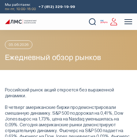
Мы работаем:
+7 (812) 329-19-99
пн-пт, 10:00-18:00
Главная
Аналитика
Утренний обзор рынков
Ежедневный
О Компании
Услуги
Наши кейсы
Аналитика
05.06.2026
Ежедневный обзор рынков
Российский рынок акций откроется без выраженной
динамики.
В четверг американские биржи продемонстрировали
смешанную динамику. S&P 500 подорожал на 0,41%, Dow
Jones вырос на 1,73%, цена на Nasdaq уменьшилась на
0,09%. Сегодня американские рынки демонстрируют
отрицательную динамику. Фьючерс на S&P 500 падает на
0,62%, фьючерс на Dow Jones дешевеет на 0,03%, фьючерс