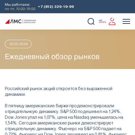
Мы работаем:
+7 (812) 329-19-99
пн-пт, 10:00-18:00
Главная
Аналитика
Утренний обзор рынков
Ежедневный
О Компании
Услуги
Наши кейсы
Аналитика
18.05.2026
Ежедневный обзор рынков
Российский рынок акций откроется без выраженной
динамики.
В пятницу американские биржи продемонстрировали
отрицательнкую динамику. S&P 500 подешевел на 1,24%,
Dow Jones упал на 1,07%, цена на Nasdaq уменьшилась на
1,54%. Сегодня американские рынки демонстрируют
отрицательную динамику. Фьючерс на S&P 500 падает на
0,72%, фьючерс на Dow Jones дешевеет на 0,81%, фьючерс