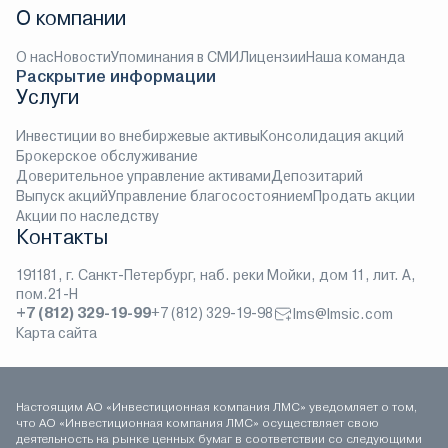
О компании
О нас
Новости
Упоминания в СМИ
Лицензии
Наша команда
Раскрытие информации
Услуги
Инвестиции во внебиржевые активы
Консолидация акций
Брокерское обслуживание
Доверительное управление активами
Депозитарий
Выпуск акций
Управление благосостоянием
Продать акции
Акции по наследству
Контакты
191181, г. Санкт-Петербург, наб. реки Мойки, дом 11, лит. А,
пом.21-Н
+7 (812) 329-19-99
+7 (812) 329-19-98
lms@lmsic.com
Карта сайта
Настоящим АО «Инвестиционная компания ЛМС» уведомляет о том,
что АО «Инвестиционная компания ЛМС» осуществляет свою
деятельность на рынке ценных бумаг в соответствии со следующими