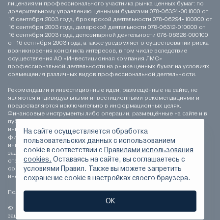
лицензиями профессионального участника рынка ценных бумаг: по
доверительному управлению ценными бумагами 078-06324-001000 от
16 сентября 2003 года, брокерской деятельности 078-06294-100000 от
16 сентября 2003 года, дилерской деятельности 078-06312-010000 от
16 сентября 2003 года, депозитарной деятельности 078-06328-000100
от 16 сентября 2003 года; а также уведомляет о существовании риска
возникновения конфликта интересов, в том числе вследствие
осуществления АО «Инвестиционная компания ЛМС»
профессиональной деятельности на рынке ценных бумаг на условиях
совмещения различных видов профессиональной деятельности.
Рекомендации и инвестиционные идеи, размещённые на сайте, не
являются индивидуальными инвестиционными рекомендациями и
предоставляются исключительно в информационных целях.
Финансовые инструменты либо операции, размещённые на сайте и в
публикуемых материалах, могут не соответствовать вашему
инвестиционному профилю. Определение соответствия
На сайте осуществляется обработка
финансового инструмента либо операции инвестиционным целям,
пользовательских данных с использованием
инвестиционному горизонту и толерантности к риску является
сookie в соответствии с
Правилами использования
задачей инвестора. АО «Инвестиционная компания ЛМС» не несёт
cookies.
Оставаясь на сайте, вы соглашаетесь с
ответственности за возможные убытки инвестора в случае
условиями Правил. Также вы можете запретить
совершения операций, либо инвестирования в финансовые
инструменты, упомянутые на сайте и в публикуемых материалах.
сохранение сookie в настройках своего браузера.
Положение о персональных данных
ОК
© 1994-2026 АО «Инвестиционная компания ЛМС» Все права
защищены.