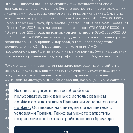
что АО «Инвестиционная компания ЛМС» осуществляет свою
деятельность на рынке ценных бумаг в соответствии со следующими
лицензиями профессионального участника рынка ценных бумаг: по
доверительному управлению ценными бумагами 078-06324-001000 от
16 сентября 2003 года, брокерской деятельности 078-06294-100000 от
16 сентября 2003 года, дилерской деятельности 078-06312-010000 от
16 сентября 2003 года, депозитарной деятельности 078-06328-000100
от 16 сентября 2003 года; а также уведомляет о существовании риска
возникновения конфликта интересов, в том числе вследствие
осуществления АО «Инвестиционная компания ЛМС»
профессиональной деятельности на рынке ценных бумаг на условиях
совмещения различных видов профессиональной деятельности.
Рекомендации и инвестиционные идеи, размещённые на сайте, не
являются индивидуальными инвестиционными рекомендациями и
предоставляются исключительно в информационных целях.
Финансовые инструменты либо операции, размещённые на сайте и в
публикуемых материалах, могут не соответствовать вашему
инвестиционному профилю. Определение соответствия
На сайте осуществляется обработка
финансового инструмента либо операции инвестиционным целям,
пользовательских данных с использованием
инвестиционному горизонту и толерантности к риску является
сookie в соответствии с
Правилами использования
задачей инвестора. АО «Инвестиционная компания ЛМС» не несёт
cookies.
Оставаясь на сайте, вы соглашаетесь с
ответственности за возможные убытки инвестора в случае
условиями Правил. Также вы можете запретить
совершения операций, либо инвестирования в финансовые
инструменты, упомянутые на сайте и в публикуемых материалах.
сохранение сookie в настройках своего браузера.
Положение о персональных данных
ОК