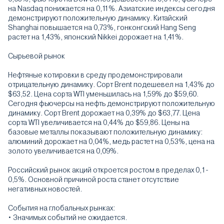
на Nasdaq понижается на 0,11%. Азиатские индексы сегодня
демонстрируют положительную динамику. Китайский
Shanghai повышается на 0,73%, гонконгский Hang Seng
растет на 1,43%, японский Nikkei дорожает на 1,41%.
Сырьевой рынок
Нефтяные котировки в среду продемонстрировали
отрицательную динамику. Сорт Brent подешевел на 1,43% до
$63,52. Цена сорта WTI уменьшилась на 1,59% до $59,60.
Сегодня фьючерсы на нефть демонстрируют положительную
динамику. Сорт Brent дорожает на 0,39% до $63,77. Цена
сорта WTI увеличивается на 0,44% до $59,86. Цены на
базовые металлы показывают положительную динамику:
алюминий дорожает на 0,04%, медь растет на 0,53%, цена на
золото увеличивается на 0,09%.
Российский рынок акций откроется ростом в пределах 0,1-
0,5%. Основной причиной роста станет отсутствие
негативных новостей.
События на глобальных рынках:
• Значимых событий не ожидается.