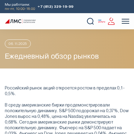
Мы работаем:
+7 (812) 329-19-99
пн-пт, 10:00-18:00
Главная
Аналитика
Утренний обзор рынков
Ежедневный
О Компании
Услуги
Наши кейсы
Аналитика
06.11.2025
Ежедневный обзор рынков
Российский рынок акций откроется ростом в пределах 0,1-
0,5%.
В среду американские биржи продемонстрировали
положительную динамику. S&P 500 подорожал на 0,37%, Dow
Jones вырос на 0,48%, цена на Nasdaq увеличилась на
0,68%. Сегодня американские рынки демонстрируют
положительную динамику. Фьючерс на S&P 500 падает на
0,03%, фьючерс на Dow Jones дешевеет на 0,04%, фьючерс