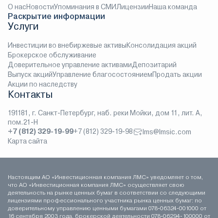
О нас
Новости
Упоминания в СМИ
Лицензии
Наша команда
Раскрытие информации
Услуги
Инвестиции во внебиржевые активы
Консолидация акций
Брокерское обслуживание
Доверительное управление активами
Депозитарий
Выпуск акций
Управление благосостоянием
Продать акции
Акции по наследству
Контакты
191181, г. Санкт-Петербург, наб. реки Мойки, дом 11, лит. А,
пом.21-Н
+7 (812) 329-19-99
+7 (812) 329-19-98
lms@lmsic.com
Карта сайта
Настоящим АО «Инвестиционная компания ЛМС» уведомляет о том,
что АО «Инвестиционная компания ЛМС» осуществляет свою
деятельность на рынке ценных бумаг в соответствии со следующими
лицензиями профессионального участника рынка ценных бумаг: по
доверительному управлению ценными бумагами 078-06324-001000 от
16 сентября 2003 года, брокерской деятельности 078-06294-100000 от