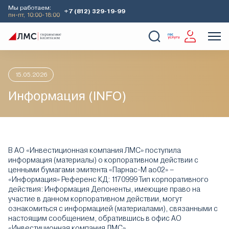
Мы работаем:
+7 (812) 329-19-99
пн-пт, 10:00-18:00
Главная
Аналитика
Информация депозитария
Информац
О Компании
Услуги
Наши кейсы
Аналитика
15.05.2026
Информация (INFO)
В АО «Инвестиционная компания ЛМС» поступила
информация (материалы) о корпоративном действии с
ценными бумагами эмитента «Парнас-М ао02» –
«Информация» Референс КД: 1170999 Тип корпоративного
действия: Информация Депоненты, имеющие право на
участие в данном корпоративном действии, могут
ознакомиться с информацией (материалами), связанными с
настоящим сообщением, обратившись в офис АО
«Инвестиционная компания ЛМС»