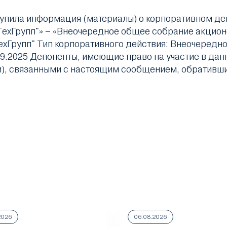
упила информация (материалы) о корпоративном де
ехГрупп"» – «Внеочередное общее собрание акцион
хГрупп" Тип корпоративного действия: Внеочередн
26.09.2025 Депоненты, имеющие право на участие в д
), связанными с настоящим сообщением, обративши
2026
06.08.2026