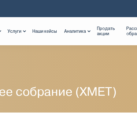
озитария
Внеочередное общее собрание (XMET)
Продать
Расс
Услуги
Наши кейсы
Аналитика
акции
обр
ее собрание (XMET)