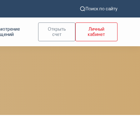
Поиск по сайту
мотрение
Открыть
Личный
ащений
счет
кабинет