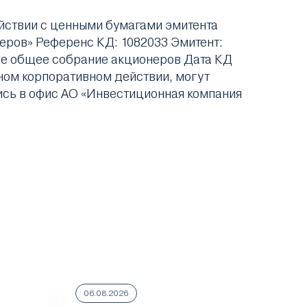
йствии с ценными бумагами эмитента
еров» Референс КД: 1082033 Эмитент:
ое общее собрание акционеров Дата КД
анном корпоративном действии, могут
сь в офис АО «Инвестиционная компания
06.08.2026
06