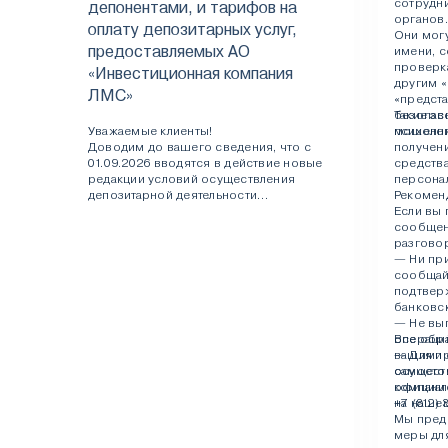
сотрудн
депонентами, и тарифов на
органов.
оплату депозитарных услуг,
Они могу
предоставляемых АО
имени, 
проверка
«Инвестиционная компания
другим 
ЛМС»
«предст
безопасн
Такие з
Уважаемые клиенты!
психолог
мошенни
Доводим до вашего сведения, что с
получен
01.09.2026 вводятся в действие новые
средства
редакции условий осуществления
персона
депозитарной деятельности
Рекомен
(клиентского регламента), образцов
Если вы
документов, заполняемых депонентами,
сообщен
и тарифов на оплату депозитарных услуг,
разгово
предоставляемых АО «Инвестиционная
— Ни при
компания ЛМС».
сообщай
подтвер
С новой редакцией
банковск
клиентского регламента, образцами
— Не вы
документов, заполняемых депонентамии
операций
Все обра
и внесенными в них изменениями
— Для п
вашими 
можно ознакомиться
здесь
.
самосто
осуществ
Ознакомиться с тарифами можно
здесь
.
компани
официаль
+7 (812) 
на нашем
Мы пред
меры дл