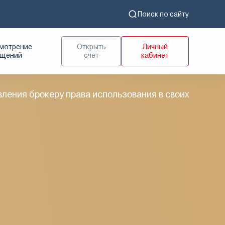
Поиск по сайту
мотрение
Открыть
Личный
ащений
счет
кабинет
ления брокеру права использования в своих интерес