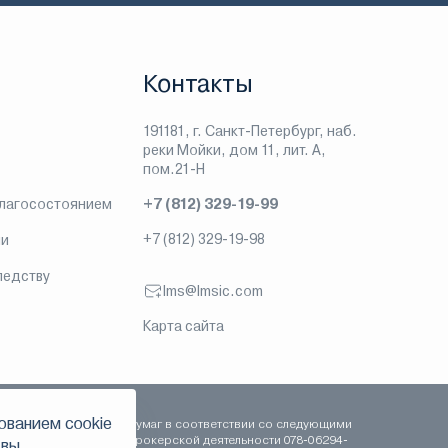
Контакты
191181, г. Санкт-Петербург, наб.
реки Мойки, дом 11, лит. А,
пом.21-Н
благосостоянием
+7 (812) 329-19-99
+7 (812) 329-19-98
ии
ледству
lms@lmsic.com
Карта сайта
ованием сookie
сть на рынке ценных бумаг в соответствии со следующими
 сентября 2003 года, брокерской деятельности 078-06294-
 вы