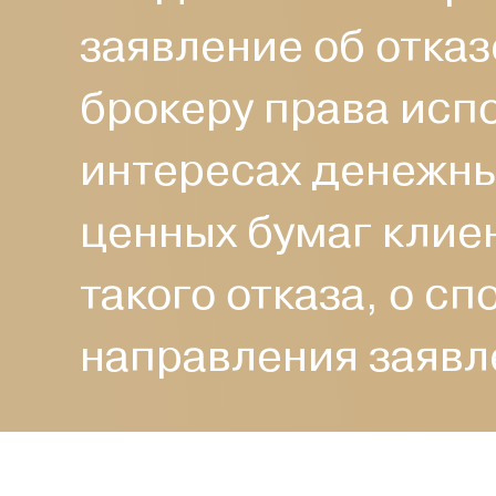
заявление об отка
брокеру права исп
интересах денежны
ценных бумаг клиен
такого отказа, о с
направления заявл