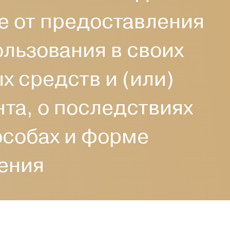
зе от предоставления
ользования в своих
х средств и (или)
та, о последствиях
пособах и форме
ения