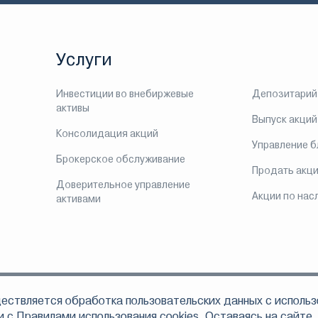
Услуги
Инвестиции во внебиржевые
Депозитарий
активы
Выпуск акций
Консолидация акций
Управление 
Брокерское обслуживание
Продать акц
Доверительное управление
Акции по нас
активами
ествляется обработка пользовательских данных с использ
ом, что АО «Инвестиционная компания ЛМС» осуществляет свою деятельно
 по доверительному управлению ценными бумагами 078-06324-001000 от 16
и с
Правилами использования cookies.
Оставаясь на сайте,