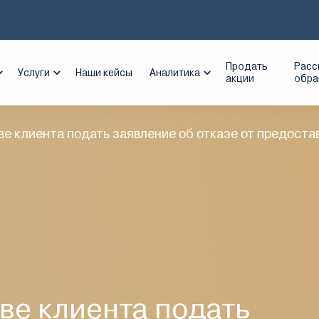
Продать
Расс
Услуги
Наши кейсы
Аналитика
акции
обр
е клиента подать заявление об отказе от предостав
ве клиента подать