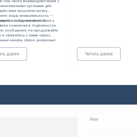
 в том числе взаимодействуем с
ранительными органами для
действия мошенничеству.
ните: ваша внимательность —
им вас за бдительность и
ащита от мошенников. Если у
!
никли сомнения в подлинности
или сообщения, не продолжайте
 и свяжитесь с нами через
ные каналы связи, указанные
 сайте.
ать далее
Читать далее
Имя