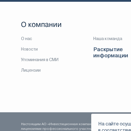
О компании
О нас
Наша команда
Раскрытие
Новости
информации
Упоминания в СМИ
Лицензии
На сайте осущ
Настоящим АО «Инвестиционная компания ЛМС» уведомляет о т
лицензиями профессионального участника рынка ценных бумаг:
в соответстви