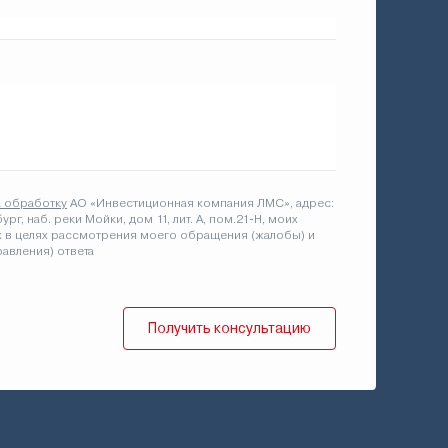
Изве
конк
а обработку
АО «Инвестиционная компания ЛМС», адрес:
бург, наб. реки Мойки, дом 11, лит. А, пом.21-Н, моих
 в целях рассмотрения моего обращения (жалобы) и
авления) ответа
Получить консультацию