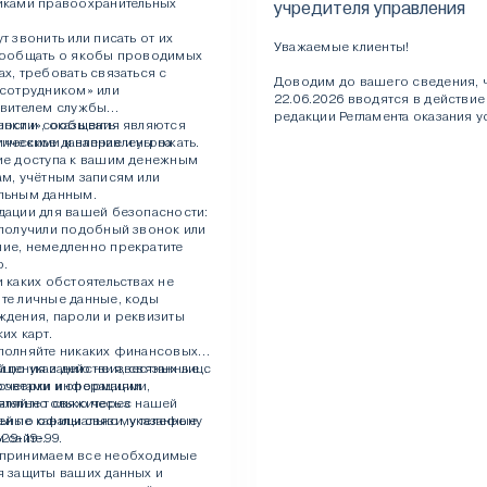
иками правоохранительных
учредителя управления
т звонить или писать от их
Уважаемые клиенты!
сообщать о якобы проводимых
х, требовать связаться с
Доводим до вашего сведения, ч
«сотрудником» или
22.06.2026 вводятся в действи
авителем службы
редакции Регламента оказания у
ости», оказывать
вонки и сообщения являются
доверительному управлению А
ическое давление и угрожать.
ческими и направлены на
«Инвестиционная компания ЛМС
ие доступа к вашим денежным
— Регламент) и анкет для опред
м, учётным записям или
инвестиционного профиля учр
льным данным.
управления.
дации для вашей безопасности:
 получили подобный звонок или
С новыми редакциями Регламент
ие, немедленно прекратите
для определения инвестиционн
р.
профиля учредителя управления
 каких обстоятельствах не
внесенными в них изменениям
те личные данные, коды
ознакомиться
здесь
.
ждения, пароли и реквизиты
их карт.
полняйте никаких финансовых
 по указанию неизвестных лиц.
щения и действия, связанные с
роверки информации
счетами и операциями,
ятельно свяжитесь с нашей
ляйте только через
ей по официальному телефону
ные каналы связи, указанные
329-19-99.
 сайте.
принимаем все необходимые
я защиты ваших данных и