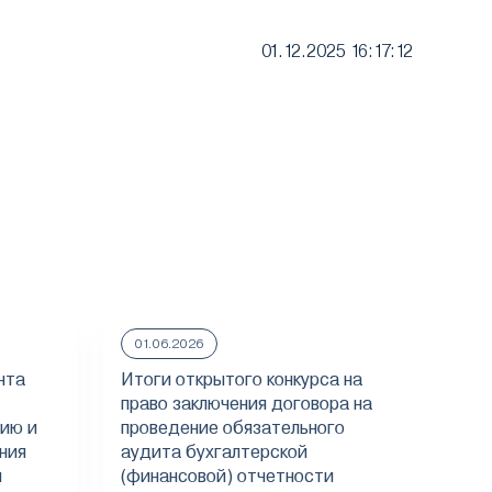
01.12.2025 16:17:12
01.06.2026
25
нта
Итоги открытого конкурса на
О п
право заключения договора на
конк
ию и
проведение обязательного
дог
ния
аудита бухгалтерской
обя
я
(финансовой) отчетности
бух