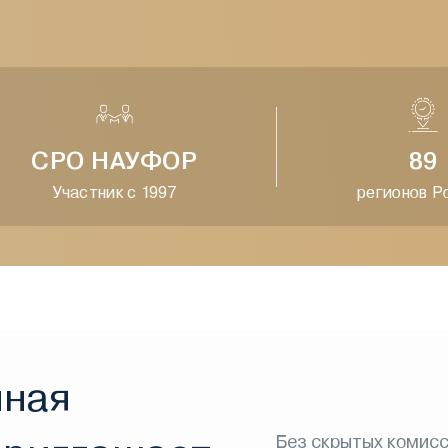
СРО НАУФОР
89
Участник с 1997
регионов Рос
нная
Без скрытых комисс