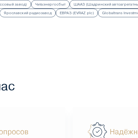
ссовый завод)
Читаэнергосбыт
ШААЗ (Шадринский автоагрегатны
Ярославский радиозавод
ЕВРАЗ (EVRAZ plc)
Globaltrans Investm
нас
вопросов
Надёжн