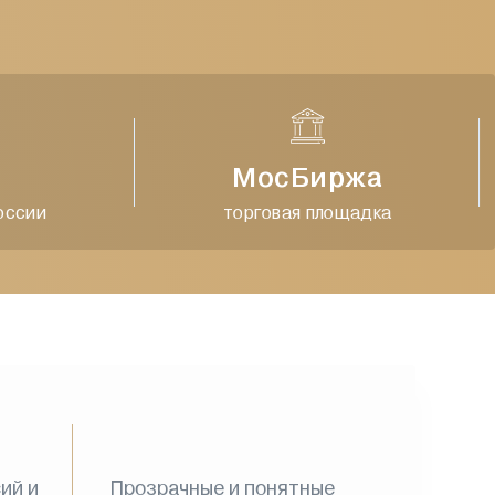
МосБиржа
сии
торговая площадка
ий и
Прозрачные и понятные