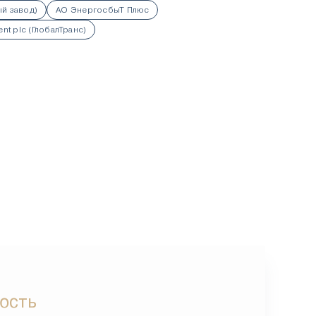
й завод)
АО ЭнергосбыТ Плюс
ent plc (ГлобалТранс)
ость