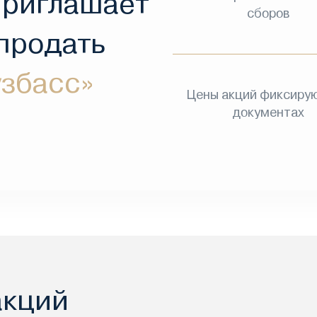
приглашает
сборов
 продать
збасс»
Цены акций фиксирую
документах
акций