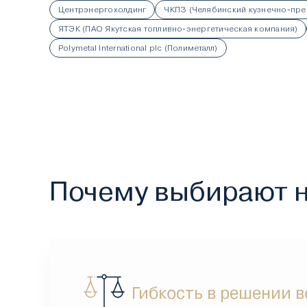
Центрэнергохолдинг
ЧКПЗ (Челябинский кузнечно-пре
ЯТЭК (ПАО Якутская топливно-энергетическая компания)
Polymetal International plc (Полиметалл)
Почему выбирают 
Гибкость в решении 