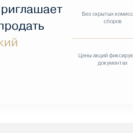
приглашает
Без скрытых комисс
сборов
 продать
кий
Цены акций фиксирую
документах