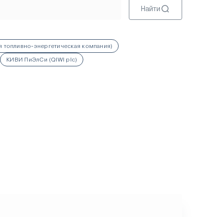
Найти
я топливно-энергетическая компания)
КИВИ ПиЭлСи (QIWI plc)