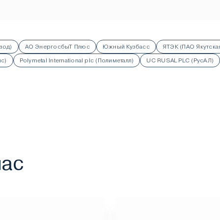
вод)
АО ЭнергосбыТ Плюс
Южный Кузбасс
ЯТЭК (ПАО Якутска
нс)
Polymetal International plc (Полиметалл)
UC RUSAL PLC (РусАЛ)
нас