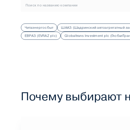
Читаэнергосбыт
ШААЗ (Шадринский автоагрегатный за
ЕВРАЗ (EVRAZ plc)
Globaltrans Investment plc (ГлобалТра
Почему выбирают 