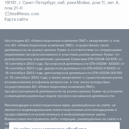
191181, г. Санкт-Петербург, наб. реки Мойки, дом 11, лит. А,
пом.21-Н
lms@lmsic.com
Карта сайта
Настоящим АО «Инвестиционная компания ЛМС» уведомляет о том,
что АО «Инвестиционная компания ЛМС» осуществляет свою
деятельность на рынке ценных бумаг в соответствии со следующими
лицензиями профессионального участника рынка ценных бумаг: по
доверительному управлению ценными бумагами 078-06324-001000 от
16 сентября 2003 года, брокерской деятельности 078-06294-100000 от
16 сентября 2003 года, дилерской деятельности 078-06312-010000 от
16 сентября 2003 года, депозитарной деятельности 078-06328-000100
от 16 сентября 2003 года; а также уведомляет о существовании риска
возникновения конфликта интересов, в том числе вследствие
осуществления АО «Инвестиционная компания ЛМС»
профессиональной деятельности на рынке ценных бумаг на условиях
совмещения различных видов профессиональной деятельности.
Рекомендации и инвестиционные идеи, размещённые на сайте, не
являются индивидуальными инвестиционными рекомендациями и
предоставляются исключительно в информационных целях.
Финансовые инструменты либо операции, размещённые на сайте и в
публикуемых материалах, могут не соответствовать вашему
инвестиционному профилю. Определение соответствия