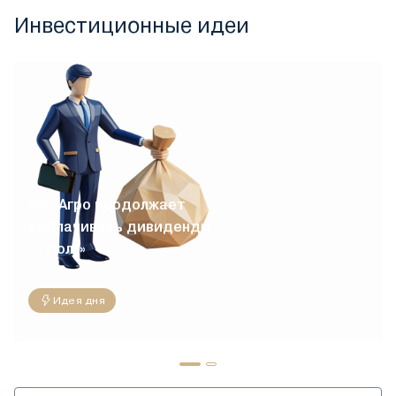
Инвестиционные идеи
ФосАгро продолжает
выплачивать дивиденды
«в долг»
Идея дня