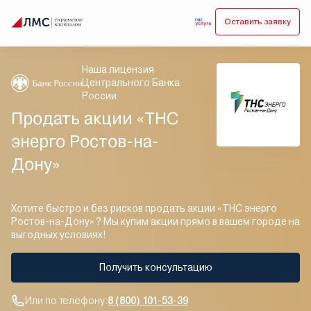
Оставить заявку
Наша лицензия
Центрального Банка
России
Продать акции «ТНС
энерго Ростов-на-
Дону»
Хотите быстро и без рисков продать акции «ТНС энерго
Ростов-на-Дону» ? Мы купим акции прямо в вашем городе на
выгодных условиях!
Получить консультацию
Или по телефону:
8 (800) 101-53-39