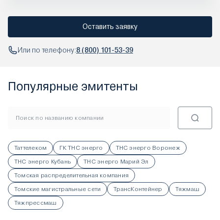
Оставить заявку
Или по телефону:
8 (800) 101-53-39
Популярные эмитенты
Таттелеком
ГК ТНС энерго
ТНС энерго Воронеж
ТНС энерго Кубань
ТНС энерго Марий Эл
Томская распределительная компания
Томские магистральные сети
ТрансКонтейнер
Тяжмаш
Тяжпрессмаш