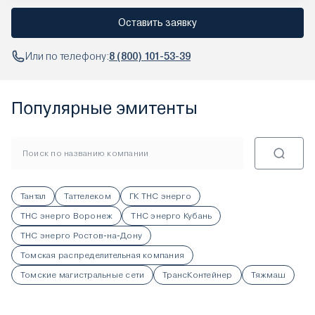
Оставить заявку
Или по телефону:
8 (800) 101-53-39
Популярные эмитенты
Тантал
Таттелеком
ГК ТНС энерго
ТНС энерго Воронеж
ТНС энерго Кубань
ТНС энерго Ростов-на-Дону
Томская распределительная компания
Томские магистральные сети
ТрансКонтейнер
Тяжмаш