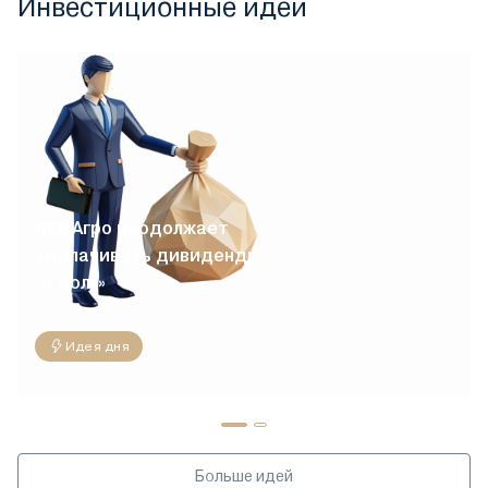
Инвестиционные идеи
ФосАгро продолжает
выплачивать дивиденды
«в долг»
Идея дня
Больше идей